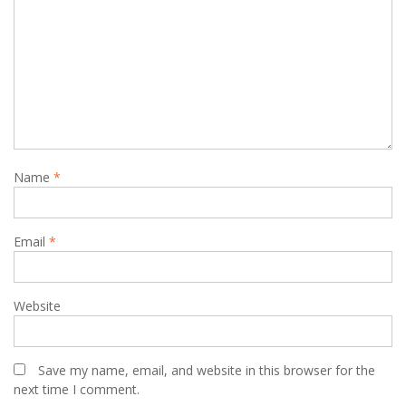
Name
*
Email
*
Website
Save my name, email, and website in this browser for the
next time I comment.