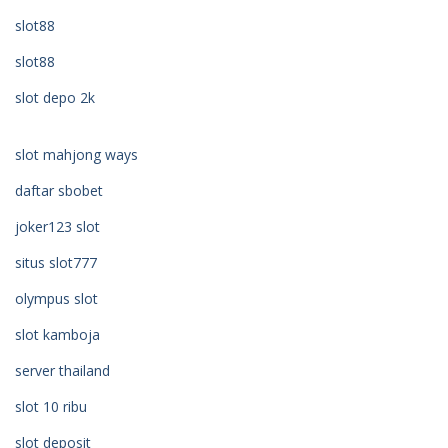
slot88
slot88
slot depo 2k
slot mahjong ways
daftar sbobet
joker123 slot
situs slot777
olympus slot
slot kamboja
server thailand
slot 10 ribu
slot deposit