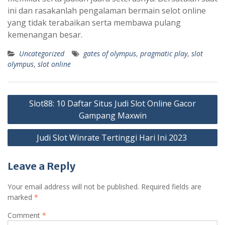
ini dan rasakanlah pengalaman bermain selot online
yang tidak terabaikan serta membawa pulang
kemenangan besar.
Uncategorized
gates of olympus
,
pragmatic play
,
slot
olympus
,
slot online
Post
Slot88: 10 Daftar Situs Judi Slot Online Gacor
navigation
Gampang Maxwin
Judi Slot Winrate Tertinggi Hari Ini 2023
Leave a Reply
Your email address will not be published.
Required fields are
marked
*
Comment
*