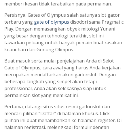
memberi kesan tidak terabaikan pada permainan.
Persisnya, Gates of Olympus salah satunya slot gacor
terbaru yang
gate of olympus
disodori sama Pragmatic
Play. Dengan memasangkan obyek mitologi Yunani
yang besar dengan tehnologi terakhir, slot ini
tawarkan peluang untuk banyak pemain buat rasakan
keanehan dari Gunung Olimpus.
Buat masuk serta mulai penjelajahan Anda di Selot
Gate of Olympus, cara awal yang harus Anda kerjakan
merupakan mendaftarkan akun gadunslot. Dengan
beberapa langkah yang simpel akan tetapi
professional, Anda akan selekasnya siap untuk
permainkan slot yang memikat ini.
Pertama, datangi situs situs resmi gadunslot dan
mencari pilihan “Daftar” di halaman khusus. Click
pilihan ini buat menambahkan ke halaman register. Di
halaman registrasi, melengkapi formulir dengan