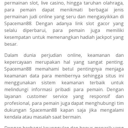
permainan slot, live casino, hingga taruhan olahraga,
para pemain dapat menikmati berbagai jenis
permainan judi online yang seru dan mengasyikkan di
Spaceman88. Dengan adanya link slot gacor yang
selalu diperbarui, para pemain juga memiliki
kesempatan untuk memenangkan hadiah jackpot yang
besar.
Dalam dunia perjudian online, keamanan dan
kepercayaan merupakan hal yang sangat penting.
Spaceman88 memahami betul pentingnya menjaga
keamanan data para membernya sehingga situs ini
menggunakan sistem keamanan terbaik untuk
melindungi informasi pribadi para pemain. Dengan
layanan customer service yang responsif dan
profesional, para pemain juga dapat menghubungi tim
dukungan Spaceman88 kapan saja jika mengalami
kendala atau masalah saat bermain.