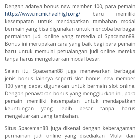
Dengan adanya bonus new member 100, para pemain
https://www.mcmichaelhigh.org/
baru memiliki
kesempatan untuk mendapatkan tambahan modal
bermain yang bisa digunakan untuk mencoba berbagai
permainan judi online yang tersedia di Spaceman88.
Bonus ini merupakan cara yang baik bagi para pemain
baru untuk memulai petualangan judi online mereka
tanpa harus mengeluarkan modal besar.
Selain itu, Spaceman88 juga menawarkan berbagai
jenis bonus lainnya seperti slot bonus new member
100 yang dapat digunakan untuk bermain slot online.
Dengan penawaran bonus yang menggiurkan ini, para
pemain memiliki kesempatan untuk mendapatkan
keuntungan yang lebih besar tanpa harus
mengeluarkan uang tambahan.
Situs Spaceman88 juga dikenal dengan keberagaman
permainan judi online yang disediakan. Mulai dari