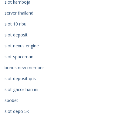
slot kamboja
server thailand
slot 10 ribu
slot deposit
slot nexus engine
slot spaceman
bonus new member
slot deposit qris
slot gacor hari ini
sbobet
slot depo 5k