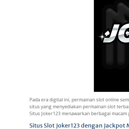
Pada era digital ini, permainan slot online se
situs yang menyediakan permainan slot terba
Situs Joker123 menawarkan berbagai macam p
Situs Slot Joker123 dengan Jackpo