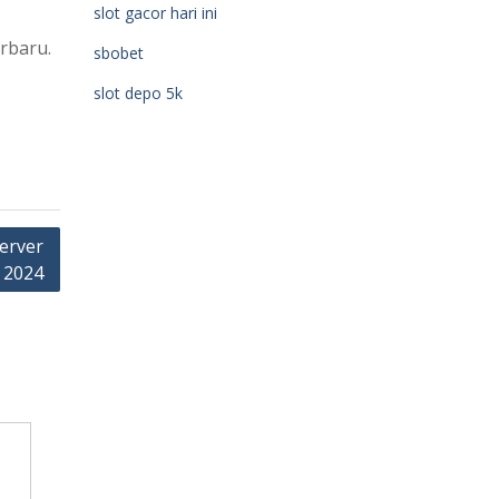
slot gacor hari ini
rbaru.
sbobet
slot depo 5k
erver
 2024