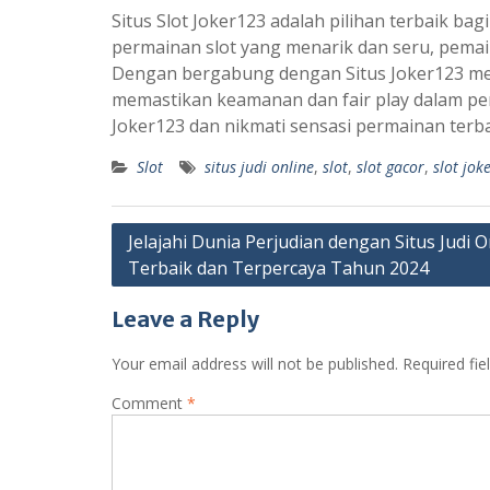
Situs Slot Joker123 adalah pilihan terbaik b
permainan slot yang menarik dan seru, pema
Dengan bergabung dengan Situs Joker123 mel
memastikan keamanan dan fair play dalam per
Joker123 dan nikmati sensasi permainan terb
Slot
situs judi online
,
slot
,
slot gacor
,
slot jok
Post
Jelajahi Dunia Perjudian dengan Situs Judi O
Terbaik dan Terpercaya Tahun 2024
navigation
Leave a Reply
Your email address will not be published.
Required fi
Comment
*