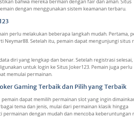
tikan bahwa mereka bermain dengan fair dan aman. Situs
 pemain dengan menggunakan sistem keamanan terbaru.
123
main perlu melakukan beberapa langkah mudah. Pertama, 
ti Neymar88. Setelah itu, pemain dapat mengunjungi situs 
ata diri yang lengkap dan benar. Setelah registrasi selesai,
unakan untuk login ke Situs Joker123. Pemain juga perlu
pat memulai permainan.
oker Gaming Terbaik dan Pilih yang Terbaik
 pemain dapat memilih permainan slot yang ingin dimainkan
gai tema dan jenis, mulai dari permainan klasik hingga
nti permainan dengan mudah dan mencoba keberuntungan 