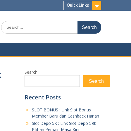
Quick Links
Search
for:
Search
k
Search
Recent Posts
SLOT BONUS : Link Slot Bonus
Member Baru dan Cashback Harian
Slot Depo 5K : Link Slot Depo 5Rb
Pilihan Pemain Masa Kini