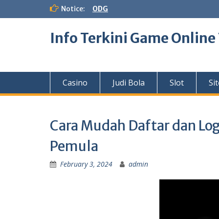
Skip
Notice:
ODG
to
content
Info Terkini Game Online
Casino
Judi Bola
Slot
Si
Cara Mudah Daftar dan Log
Pemula
February 3, 2024
admin