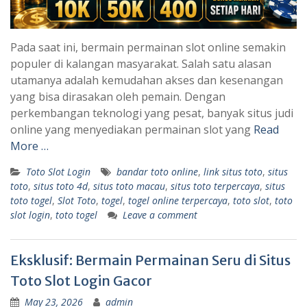
Pada saat ini, bermain permainan slot online semakin
populer di kalangan masyarakat. Salah satu alasan
utamanya adalah kemudahan akses dan kesenangan
yang bisa dirasakan oleh pemain. Dengan
perkembangan teknologi yang pesat, banyak situs judi
online yang menyediakan permainan slot yang
Read
More …
Toto Slot Login
bandar toto online
,
link situs toto
,
situs
toto
,
situs toto 4d
,
situs toto macau
,
situs toto terpercaya
,
situs
toto togel
,
Slot Toto
,
togel
,
togel online terpercaya
,
toto slot
,
toto
slot login
,
toto togel
Leave a comment
Eksklusif: Bermain Permainan Seru di Situs
Toto Slot Login Gacor
May 23, 2026
admin