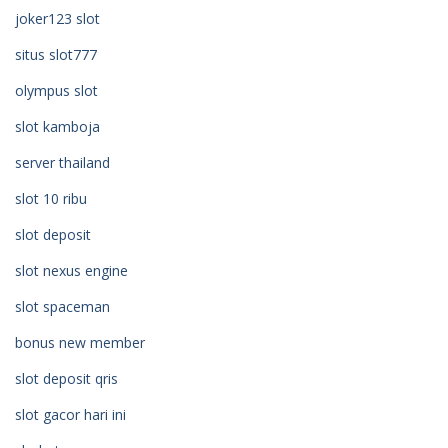
joker123 slot
situs slot777
olympus slot
slot kamboja
server thailand
slot 10 ribu
slot deposit
slot nexus engine
slot spaceman
bonus new member
slot deposit qris
slot gacor hari ini