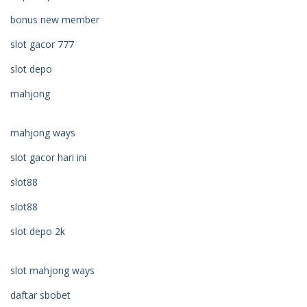
bonus new member
slot gacor 777
slot depo
mahjong
mahjong ways
slot gacor hari ini
slot88
slot88
slot depo 2k
slot mahjong ways
daftar sbobet