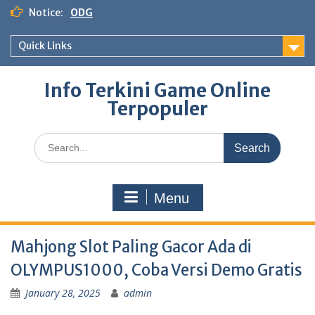
Skip
Notice:
ODG
to
content
Quick Links
Info Terkini Game Online
Terpopuler
Search
for:
Menu
Mahjong Slot Paling Gacor Ada di
OLYMPUS1000, Coba Versi Demo Gratis
January 28, 2025
admin