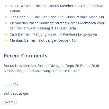
SLOT BONUS : Link Slot Bonus Member Baru dan Cashback
Harian
Slot Depo 5K : Link Slot Depo 5Rb Pilihan Pemain Masa Kini
Membedah Pasar Handicap: Strategi Cerdas Membaca Voor
dan Menemukan Peluang di Taruhan Bola
Cara Bermain Mahjong Klasik, Ini Panduan Lengkapnya
Manfaat Bermain Slot dengan Deposit 10k
Recent Comments
Bonus New Member Slot
on
Mengapa Depo 20 Bonus 20 di
NEYMAR88 Jadi Rahasia Banyak Pemain Gacor?
depo 10k
slot deposit qris
joker123