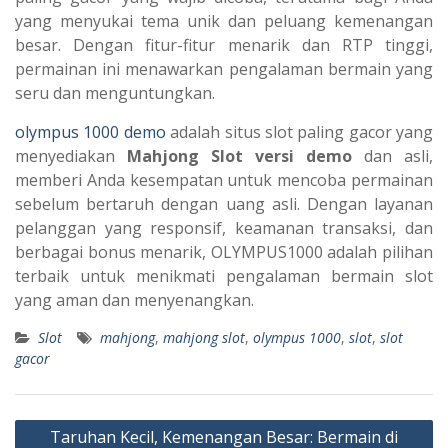
yang menyukai tema unik dan peluang kemenangan
besar. Dengan fitur-fitur menarik dan RTP tinggi,
permainan ini menawarkan pengalaman bermain yang
seru dan menguntungkan.
olympus 1000 demo
adalah situs slot paling gacor yang
menyediakan
Mahjong Slot versi demo
dan asli,
memberi Anda kesempatan untuk mencoba permainan
sebelum bertaruh dengan uang asli. Dengan layanan
pelanggan yang responsif, keamanan transaksi, dan
berbagai bonus menarik, OLYMPUS1000 adalah pilihan
terbaik untuk menikmati pengalaman bermain slot
yang aman dan menyenangkan.
Slot
mahjong
,
mahjong slot
,
olympus 1000
,
slot
,
slot
gacor
Post
Taruhan Kecil, Kemenangan Besar: Bermain di