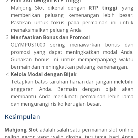
Pilih Slot dengan RTP Tinggi
Mahjong Slot dikenal dengan
RTP tinggi
, yang
memberikan peluang kemenangan lebih besar.
Pastikan untuk fokus pada permainan ini untuk
memaksimalkan peluang Anda.
Manfaatkan Bonus dan Promosi
OLYMPUS1000 sering menawarkan bonus dan
promosi yang dapat meningkatkan modal Anda.
Gunakan bonus ini untuk memperpanjang waktu
bermain dan meningkatkan peluang kemenangan.
Kelola Modal dengan Bijak
Tetapkan batas taruhan harian dan jangan melebihi
anggaran Anda. Bermain dengan bijak akan
membantu Anda menikmati permainan lebih lama
dan mengurangi risiko kerugian besar.
Kesimpulan
Mahjong Slot
adalah salah satu permainan slot online
paling gacor yang wajib dicoba, terutama bagi Anda