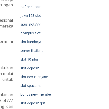
ntungan
daftar sbobet
joker123 slot
esional
situs slot777
 mereka
olympus slot
orm ini
slot kamboja
server thailand
slot 10 ribu
lakukan
slot deposit
n mulai
slot nexus engine
k untuk
slot spaceman
galaman
bonus new member
Slot777
slot deposit qris
ung dan