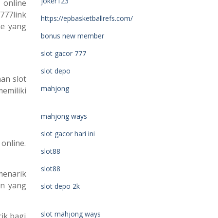
joker123
 online
777link
https://epbasketballrefs.com/
ne yang
bonus new member
slot gacor 777
slot depo
an slot
mahjong
emiliki
mahjong ways
slot gacor hari ini
online.
slot88
slot88
menarik
an yang
slot depo 2k
slot mahjong ways
ik bagi