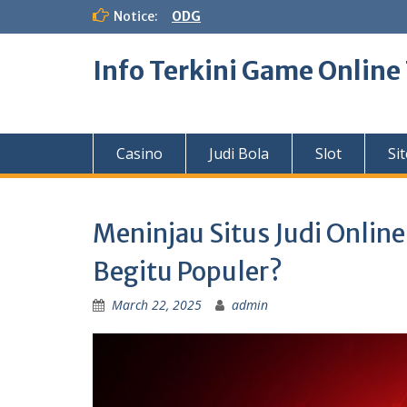
Skip
Notice:
ODG
to
content
Info Terkini Game Online
Casino
Judi Bola
Slot
Si
Meninjau Situs Judi Onlin
Begitu Populer?
March 22, 2025
admin