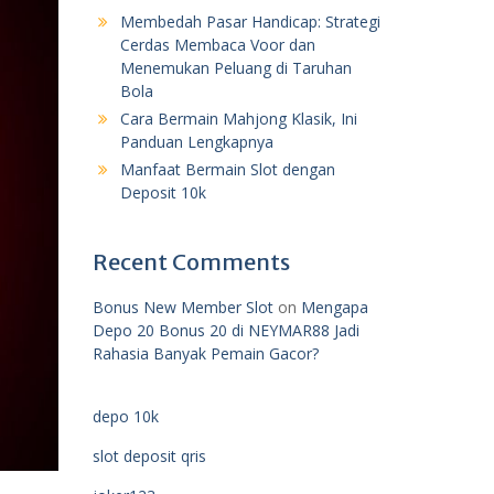
Membedah Pasar Handicap: Strategi
Cerdas Membaca Voor dan
Menemukan Peluang di Taruhan
Bola
Cara Bermain Mahjong Klasik, Ini
Panduan Lengkapnya
Manfaat Bermain Slot dengan
Deposit 10k
Recent Comments
Bonus New Member Slot
on
Mengapa
Depo 20 Bonus 20 di NEYMAR88 Jadi
Rahasia Banyak Pemain Gacor?
depo 10k
slot deposit qris