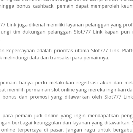
 hingga bonus cashback, pemain dapat memperoleh keu
77 Link juga dikenal memiliki layanan pelanggan yang prof
bungi tim dukungan pelanggan Slot777 Link kapan pun
.
kepercayaan adalah prioritas utama Slot777 Link. Platf
k melindungi data dan transaksi para pemainnya.
a pemain hanya perlu melakukan registrasi akun dan me
dapat memilih permainan slot online yang mereka inginkan da
 bonus dan promosi yang ditawarkan oleh Slot777 Lin
gi para pemain judi online yang ingin mendapatkan pen
gan berbagai keunggulan dan layanan yang ditawarkan, 
i online terpercaya di pasar. Jangan ragu untuk bergab