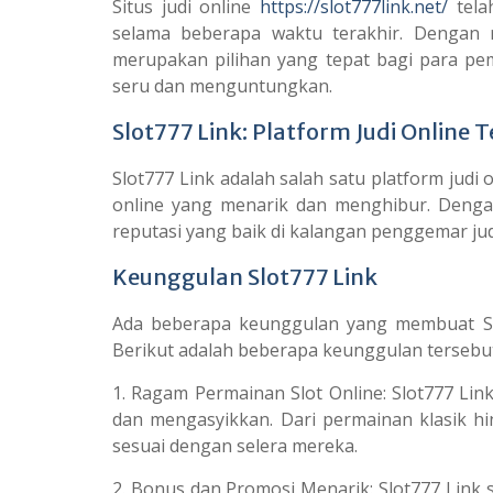
Situs judi online
https://slot777link.net/
tela
selama beberapa waktu terakhir. Dengan r
merupakan pilihan yang tepat bagi para pe
seru dan menguntungkan.
Slot777 Link: Platform Judi Online 
Slot777 Link adalah salah satu platform jud
online yang menarik dan menghibur. Dengan
reputasi yang baik di kalangan penggemar jud
Keunggulan Slot777 Link
Ada beberapa keunggulan yang membuat Slot
Berikut adalah beberapa keunggulan tersebut
1. Ragam Permainan Slot Online: Slot777 Li
dan mengasyikkan. Dari permainan klasik 
sesuai dengan selera mereka.
2. Bonus dan Promosi Menarik: Slot777 Link