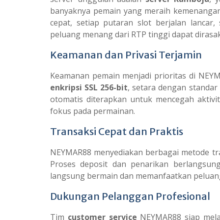
banyaknya pemain yang meraih kemenangan be
cepat, setiap putaran slot berjalan lanca
peluang menang dari RTP tinggi dapat dirasak
Keamanan dan Privasi Terjamin
Keamanan pemain menjadi prioritas di NEYM
enkripsi SSL 256-bit
, setara dengan standar
otomatis diterapkan untuk mencegah aktiv
fokus pada permainan.
Transaksi Cepat dan Praktis
NEYMAR88 menyediakan berbagai metode trans
Proses deposit dan penarikan berlangsun
langsung bermain dan memanfaatkan peluan
Dukungan Pelanggan Profesional
Tim
customer service
NEYMAR88 siap melaya