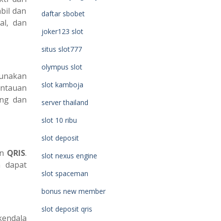
bil dan
daftar sbobet
al, dan
joker123 slot
situs slot777
olympus slot
gunakan
slot kamboja
antauan
ang dan
server thailand
slot 10 ribu
slot deposit
an
QRIS
.
slot nexus engine
n dapat
slot spaceman
bonus new member
slot deposit qris
kendala