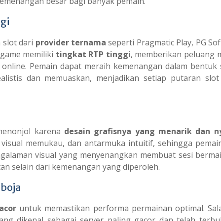
 kemenangan besar bagi banyak pemain.
gi
slot dari
provider ternama
seperti Pragmatic Play, PG Sof
 game memiliki
tingkat RTP tinggi
, memberikan peluang
ot online. Pemain dapat meraih kemenangan dalam bentuk s
ealistis dan memuaskan, menjadikan setiap putaran slo
menonjol karena
desain grafisnya yang menarik dan 
k visual memukau, dan antarmuka intuitif, sehingga pemai
ngalaman visual yang menyenangkan membuat sesi bermai
n selain dari kemenangan yang diperoleh.
mboja
acor
untuk memastikan performa permainan optimal. Sal
yang dikenal sebagai server paling gacor dan telah terbuk