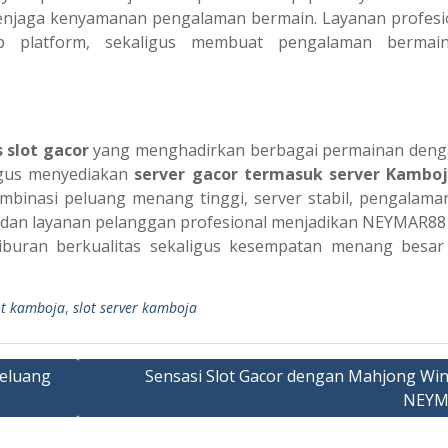
enjaga kenyamanan pengalaman bermain. Layanan profesio
 platform, sekaligus membuat pengalaman bermain
s slot gacor
yang menghadirkan berbagai permainan den
igus menyediakan
server gacor termasuk server Kambo
inasi peluang menang tinggi, server stabil, pengalaman
, dan layanan pelanggan profesional menjadikan NEYMAR88 
iburan berkualitas sekaligus kesempatan menang besar
ot kamboja
,
slot server kamboja
Peluang
Sensasi Slot Gacor dengan Mahjong Wins
NEYM