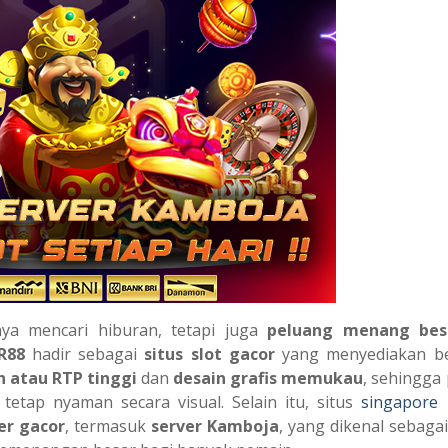
nya mencari hiburan, tetapi juga
peluang menang bes
R88
hadir sebagai
situs slot gacor
yang menyediakan be
 atau RTP tinggi
dan
desain grafis memukau
, sehingga
etap nyaman secara visual. Selain itu, situs
singapore 
er gacor
, termasuk
server Kamboja
, yang dikenal sebagai