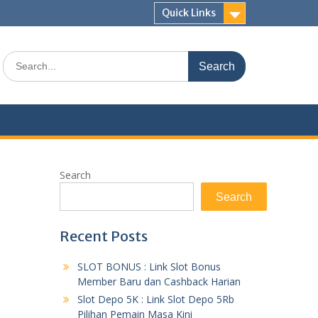
Quick Links
Search
for:
Search
Search
Recent Posts
SLOT BONUS : Link Slot Bonus
Member Baru dan Cashback Harian
Slot Depo 5K : Link Slot Depo 5Rb
Pilihan Pemain Masa Kini