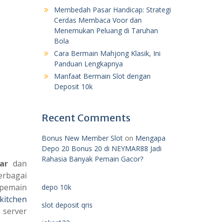
Membedah Pasar Handicap: Strategi
Cerdas Membaca Voor dan
Menemukan Peluang di Taruhan
Bola
Cara Bermain Mahjong Klasik, Ini
Panduan Lengkapnya
Manfaat Bermain Slot dengan
Deposit 10k
Recent Comments
Bonus New Member Slot
on
Mengapa
Depo 20 Bonus 20 di NEYMAR88 Jadi
Rahasia Banyak Pemain Gacor?
ar
dan
rbagai
 pemain
depo 10k
kitchen
slot deposit qris
 server