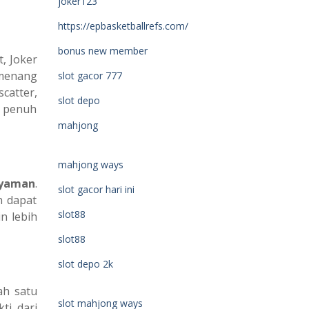
joker123
https://epbasketballrefs.com/
bonus new member
t, Joker
 menang
slot gacor 777
catter,
slot depo
t penuh
mahjong
mahjong ways
nyaman
.
slot gacor hari ini
n dapat
slot88
n lebih
slot88
slot depo 2k
ah satu
slot mahjong ways
ti dari