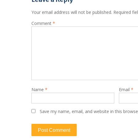
Your email address will not be published.
Required fi
Comment
*
Name
*
Email
*
Save my name, email, and website in this browse