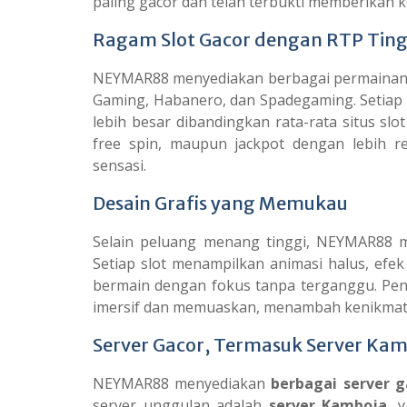
paling gacor dan telah terbukti memberikan
Ragam Slot Gacor dengan RTP Ting
NEYMAR88 menyediakan berbagai permainan 
Gaming, Habanero, dan Spadegaming. Setiap
lebih besar dibandingkan rata-rata situs sl
free spin, maupun jackpot dengan lebih r
sensasi.
Desain Grafis yang Memukau
Selain peluang menang tinggi, NEYMAR88 
Setiap slot menampilkan animasi halus, efe
bermain dengan fokus tanpa terganggu. Pe
imersif dan memuaskan, menambah kenikmata
Server Gacor, Termasuk Server Ka
NEYMAR88 menyediakan
berbagai server g
server unggulan adalah
server Kamboja
, 