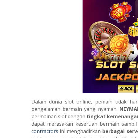
Dalam dunia slot online, pemain tidak ha
pengalaman bermain yang nyaman.
NEYMA
permainan slot dengan
tingkat kemenangan
dapat merasakan keseruan bermain sambil t
contractors
ini menghadirkan
berbagai serv