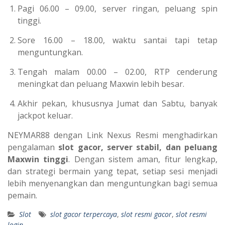
Pagi 06.00 – 09.00, server ringan, peluang spin
tinggi.
Sore 16.00 – 18.00, waktu santai tapi tetap
menguntungkan.
Tengah malam 00.00 – 02.00, RTP cenderung
meningkat dan peluang Maxwin lebih besar.
Akhir pekan, khususnya Jumat dan Sabtu, banyak
jackpot keluar.
NEYMAR88 dengan Link Nexus Resmi menghadirkan
pengalaman
slot gacor, server stabil, dan peluang
Maxwin tinggi
. Dengan sistem aman, fitur lengkap,
dan strategi bermain yang tepat, setiap sesi menjadi
lebih menyenangkan dan menguntungkan bagi semua
pemain.
Slot
slot gacor terpercaya
,
slot resmi gacor
,
slot resmi
login