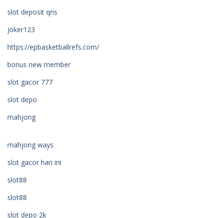
slot deposit qris
joker123
https://epbasketballrefs.com/
bonus new member
slot gacor 777
slot depo
mahjong
mahjong ways
slot gacor hari ini
slot88
slot88
slot depo 2k