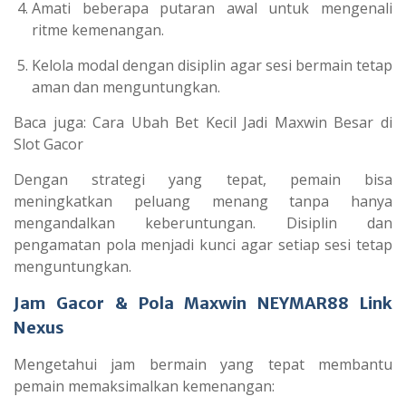
Amati beberapa putaran awal untuk mengenali
ritme kemenangan.
Kelola modal dengan disiplin agar sesi bermain tetap
aman dan menguntungkan.
Baca juga: Cara Ubah Bet Kecil Jadi Maxwin Besar di
Slot Gacor
Dengan strategi yang tepat, pemain bisa
meningkatkan peluang menang tanpa hanya
mengandalkan keberuntungan. Disiplin dan
pengamatan pola menjadi kunci agar setiap sesi tetap
menguntungkan.
Jam Gacor & Pola Maxwin NEYMAR88 Link
Nexus
Mengetahui jam bermain yang tepat membantu
pemain memaksimalkan kemenangan: