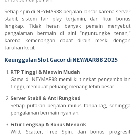
Setiap spin di NEYMAR88 berjalan lancar karena server
stabil, sistem fair play terjamin, dan fitur bonus
lengkap. Tidak heran banyak pemain menyebut
pengalaman bermain di sini “nguntungke tenan,”
karena kemenangan dapat diraih meski dengan
taruhan kecil.
Keunggulan Slot Gacor di NEYMAR88 2025
RTP Tinggi & Maxwin Mudah
Game di NEYMAR88 memiliki tingkat pengembalian
tinggi, membuat peluang menang lebih besar.
Server Stabil & Anti Rungkad
Setiap putaran berjalan mulus tanpa lag, sehingga
pengalaman bermain nyaman.
Fitur Lengkap & Bonus Menarik
Wild, Scatter, Free Spin, dan bonus progresif