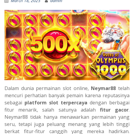
March 18, 2025
admin
Dalam dunia permainan slot online,
Neymar88
telah
mencuri perhatian banyak pemain karena reputasinya
sebagai
platform slot terpercaya
dengan berbagai
fitur menarik, salah satunya adalah
fitur gacor
.
Neymar88 tidak hanya menawarkan permainan yang
seru, tetapi juga peluang menang yang lebih tinggi
berkat fitur-fitur canggih yang mereka hadirkan.