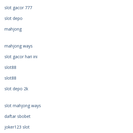
slot gacor 777
slot depo
mahjong
mahjong ways
slot gacor hari ini
slot88
slot88
slot depo 2k
slot mahjong ways
daftar sbobet
joker123 slot