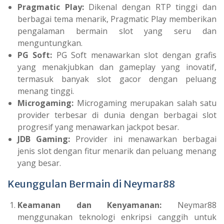
Pragmatic Play:
Dikenal dengan RTP tinggi dan
berbagai tema menarik, Pragmatic Play memberikan
pengalaman bermain slot yang seru dan
menguntungkan.
PG Soft:
PG Soft menawarkan slot dengan grafis
yang menakjubkan dan gameplay yang inovatif,
termasuk banyak slot gacor dengan peluang
menang tinggi.
Microgaming:
Microgaming merupakan salah satu
provider terbesar di dunia dengan berbagai slot
progresif yang menawarkan jackpot besar.
JDB Gaming:
Provider ini menawarkan berbagai
jenis slot dengan fitur menarik dan peluang menang
yang besar.
Keunggulan Bermain di Neymar88
Keamanan dan Kenyamanan:
Neymar88
menggunakan teknologi enkripsi canggih untuk