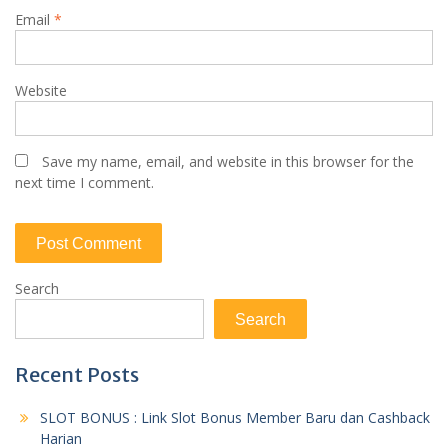
Email
*
Website
Save my name, email, and website in this browser for the
next time I comment.
Search
Search
Recent Posts
SLOT BONUS : Link Slot Bonus Member Baru dan Cashback
Harian