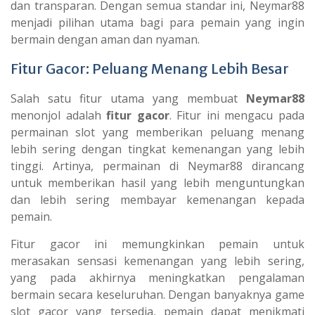
dan transparan. Dengan semua standar ini, Neymar88
menjadi pilihan utama bagi para pemain yang ingin
bermain dengan aman dan nyaman.
Fitur Gacor: Peluang Menang Lebih Besar
Salah satu fitur utama yang membuat
Neymar88
menonjol adalah
fitur gacor
. Fitur ini mengacu pada
permainan slot yang memberikan peluang menang
lebih sering dengan tingkat kemenangan yang lebih
tinggi. Artinya, permainan di Neymar88 dirancang
untuk memberikan hasil yang lebih menguntungkan
dan lebih sering membayar kemenangan kepada
pemain.
Fitur gacor ini memungkinkan pemain untuk
merasakan sensasi kemenangan yang lebih sering,
yang pada akhirnya meningkatkan pengalaman
bermain secara keseluruhan. Dengan banyaknya game
slot gacor yang tersedia, pemain dapat menikmati