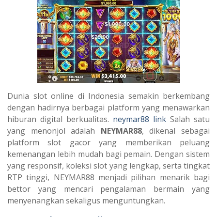
Dunia slot online di Indonesia semakin berkembang
dengan hadirnya berbagai platform yang menawarkan
hiburan digital berkualitas.
neymar88 link
Salah satu
yang menonjol adalah
NEYMAR88
, dikenal sebagai
platform slot gacor yang memberikan peluang
kemenangan lebih mudah bagi pemain. Dengan sistem
yang responsif, koleksi slot yang lengkap, serta tingkat
RTP tinggi, NEYMAR88 menjadi pilihan menarik bagi
bettor yang mencari pengalaman bermain yang
menyenangkan sekaligus menguntungkan.