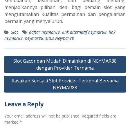
kemudahan, keamanan, dan peluang menang,
menjadikannya pilihan ideal bagi pemain slot yang
mengutamakan kualitas permainan dan pengalaman
bermain yang menyeluruh.
Slot
daftar neymar88
,
link alternatif neymar88
,
link
neymar88
,
neymar88
,
situs Neymar88
Post
Slot Gacor dan Mudah Dimainkan di NEYMAR88
navigation
dengan Provider Ternama
Rasakan Sensasi Slot Provider Terkenal Bersama
NEYMAR88
Leave a Reply
Your email address will not be published.
Required fields are
marked
*