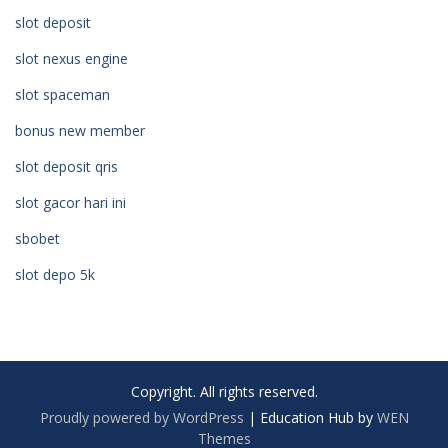
slot deposit
slot nexus engine
slot spaceman
bonus new member
slot deposit qris
slot gacor hari ini
sbobet
slot depo 5k
Copyright. All rights reserved.
Proudly powered by WordPress
|
Education Hub by
WEN
Themes