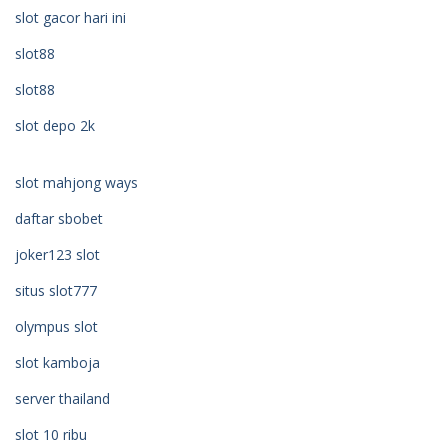
slot gacor hari ini
slot88
slot88
slot depo 2k
slot mahjong ways
daftar sbobet
joker123 slot
situs slot777
olympus slot
slot kamboja
server thailand
slot 10 ribu