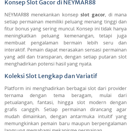
Konsep Slot Gacor di NEYMAR88
NEYMAR88 menekankan konsep
slot gacor
, di mana
setiap permainan memiliki peluang menang tinggi dan
fitur bonus yang sering muncul. Konsep ini tidak hanya
meningkatkan peluang kemenangan, tetapi juga
membuat pengalaman bermain lebih seru dan
interaktif. Pemain dapat merasakan sensasi permainan
yang adil dan transparan, dengan setiap putaran slot
menghadirkan potensi hasil yang nyata.
Koleksi Slot Lengkap dan Variatif
Platform ini menghadirkan berbagai slot dari provider
ternama dengan tema beragam, mulai dari
petualangan, fantasi, hingga slot modern dengan
grafis canggih. Setiap permainan dirancang agar
mudah dimainkan, dengan antarmuka intuitif yang
memungkinkan pemain baru maupun berpengalaman
langsung memahami mekanisme permainan.