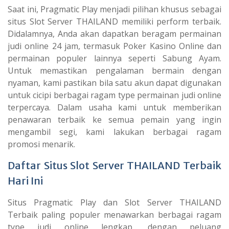
Saat ini, Pragmatic Play menjadi pilihan khusus sebagai
situs Slot Server THAILAND memiliki perform terbaik.
Didalamnya, Anda akan dapatkan beragam permainan
judi online 24 jam, termasuk Poker Kasino Online dan
permainan populer lainnya seperti Sabung Ayam.
Untuk memastikan pengalaman bermain dengan
nyaman, kami pastikan bila satu akun dapat digunakan
untuk cicipi berbagai ragam type permainan judi online
terpercaya. Dalam usaha kami untuk memberikan
penawaran terbaik ke semua pemain yang ingin
mengambil segi, kami lakukan berbagai ragam
promosi menarik.
Daftar Situs Slot Server THAILAND Terbaik
Hari Ini
Situs Pragmatic Play dan Slot Server THAILAND
Terbaik paling populer menawarkan berbagai ragam
type judi online lengkap, dengan peluang