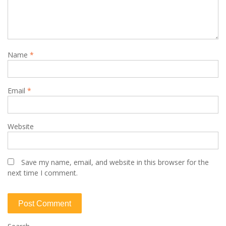
Name
*
Email
*
Website
Save my name, email, and website in this browser for the
next time I comment.