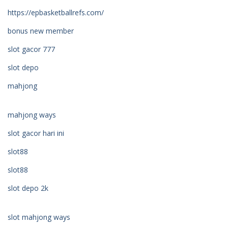
https://epbasketballrefs.com/
bonus new member
slot gacor 777
slot depo
mahjong
mahjong ways
slot gacor hari ini
slot88
slot88
slot depo 2k
slot mahjong ways