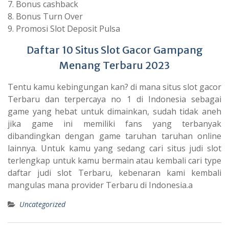
7. Bonus cashback
8. Bonus Turn Over
9. Promosi Slot Deposit Pulsa
Daftar 10 Situs Slot Gacor Gampang
Menang Terbaru 2023
Tentu kamu kebingungan kan? di mana situs slot gacor
Terbaru dan terpercaya no 1 di Indonesia sebagai
game yang hebat untuk dimainkan, sudah tidak aneh
jika game ini memiliki fans yang terbanyak
dibandingkan dengan game taruhan taruhan online
lainnya. Untuk kamu yang sedang cari situs judi slot
terlengkap untuk kamu bermain atau kembali cari type
daftar judi slot Terbaru, kebenaran kami kembali
mangulas mana provider Terbaru di Indonesia.a
Uncategorized