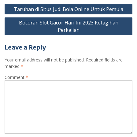
Post
Taruhan di Situs Judi Bola Online Untuk Pemula
navigation
Bocoran Slot Gacor Hari Ini 2023 Ketagihan
Perkalian
Leave a Reply
Your email address will not be published.
Required fields are
marked
*
Comment
*