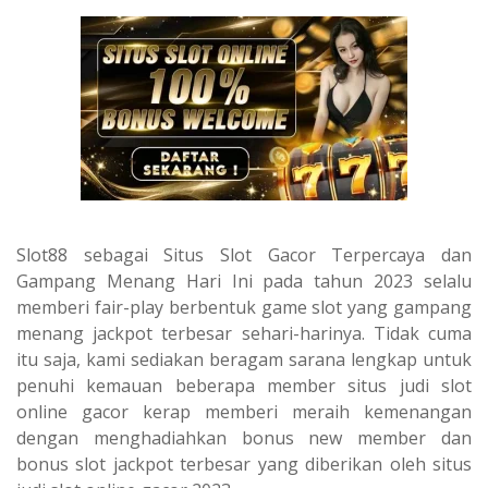
Slot88 sebagai Situs Slot Gacor Terpercaya dan
Gampang Menang Hari Ini pada tahun 2023 selalu
memberi fair-play berbentuk game slot yang gampang
menang jackpot terbesar sehari-harinya. Tidak cuma
itu saja, kami sediakan beragam sarana lengkap untuk
penuhi kemauan beberapa member situs judi slot
online gacor kerap memberi meraih kemenangan
dengan menghadiahkan bonus new member dan
bonus slot jackpot terbesar yang diberikan oleh situs