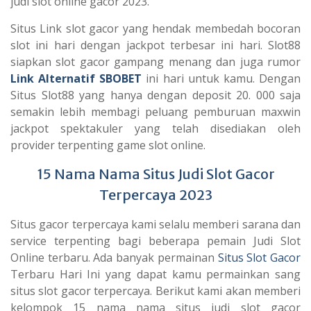
judi slot online gacor 2023.
Situs Link slot gacor yang hendak membedah bocoran
slot ini hari dengan jackpot terbesar ini hari. Slot88
siapkan slot gacor gampang menang dan juga rumor
Link Alternatif SBOBET
ini hari untuk kamu. Dengan
Situs Slot88 yang hanya dengan deposit 20. 000 saja
semakin lebih membagi peluang pemburuan maxwin
jackpot spektakuler yang telah disediakan oleh
provider terpenting game slot online.
15 Nama Nama Situs Judi Slot Gacor
Terpercaya 2023
Situs gacor terpercaya kami selalu memberi sarana dan
service terpenting bagi beberapa pemain Judi Slot
Online terbaru. Ada banyak permainan
Situs Slot Gacor
Terbaru Hari Ini yang dapat kamu permainkan sang
situs slot gacor terpercaya. Berikut kami akan memberi
kelompok 15 nama nama situs judi slot gacor