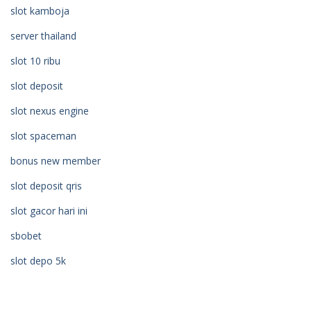
slot kamboja
server thailand
slot 10 ribu
slot deposit
slot nexus engine
slot spaceman
bonus new member
slot deposit qris
slot gacor hari ini
sbobet
slot depo 5k