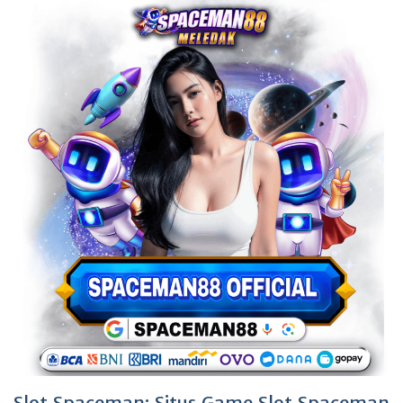
Slot Spaceman: Situs Game Slot Spaceman