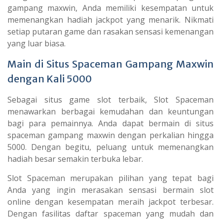
gampang maxwin, Anda memiliki kesempatan untuk
memenangkan hadiah jackpot yang menarik. Nikmati
setiap putaran game dan rasakan sensasi kemenangan
yang luar biasa.
Main di Situs Spaceman Gampang Maxwin
dengan Kali 5000
Sebagai situs game slot terbaik, Slot Spaceman
menawarkan berbagai kemudahan dan keuntungan
bagi para pemainnya. Anda dapat bermain di situs
spaceman gampang maxwin dengan perkalian hingga
5000. Dengan begitu, peluang untuk memenangkan
hadiah besar semakin terbuka lebar.
Slot Spaceman merupakan pilihan yang tepat bagi
Anda yang ingin merasakan sensasi bermain slot
online dengan kesempatan meraih jackpot terbesar.
Dengan fasilitas daftar spaceman yang mudah dan