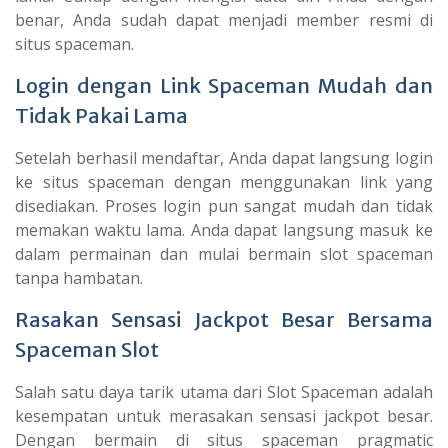
benar, Anda sudah dapat menjadi member resmi di
situs spaceman.
Login dengan Link Spaceman Mudah dan
Tidak Pakai Lama
Setelah berhasil mendaftar, Anda dapat langsung login
ke situs spaceman dengan menggunakan link yang
disediakan. Proses login pun sangat mudah dan tidak
memakan waktu lama. Anda dapat langsung masuk ke
dalam permainan dan mulai bermain slot spaceman
tanpa hambatan.
Rasakan Sensasi Jackpot Besar Bersama
Spaceman Slot
Salah satu daya tarik utama dari Slot Spaceman adalah
kesempatan untuk merasakan sensasi jackpot besar.
Dengan bermain di situs spaceman pragmatic