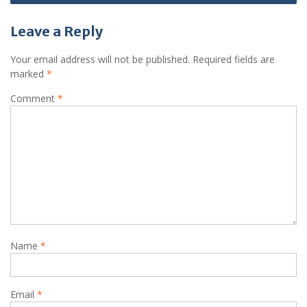
Leave a Reply
Your email address will not be published.
Required fields are
marked
*
Comment
*
Name
*
Email
*