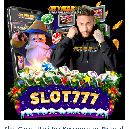
Slot Gacor Hari Ini: Kesempatan Besar di