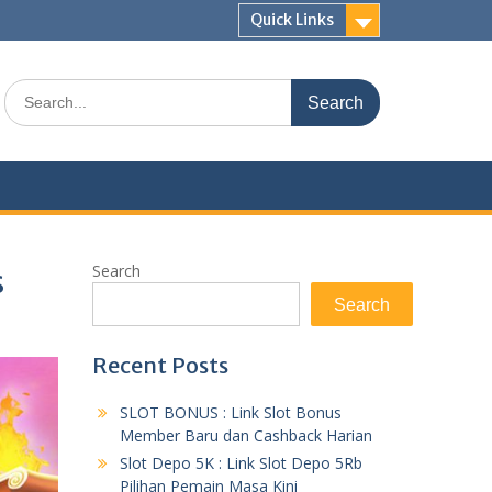
Quick Links
Search
for:
Search
s
Search
Recent Posts
SLOT BONUS : Link Slot Bonus
Member Baru dan Cashback Harian
Slot Depo 5K : Link Slot Depo 5Rb
Pilihan Pemain Masa Kini