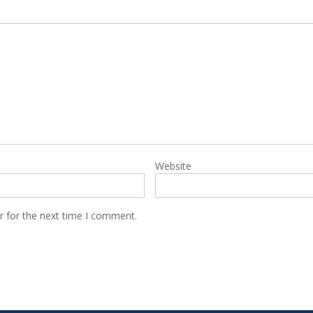
Website
r for the next time I comment.