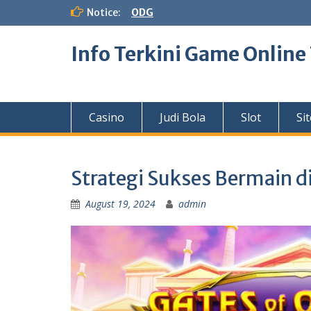
Skip
Notice:
ODG
to
content
Info Terkini Game Online
Casino
Judi Bola
Slot
Si
Strategi Sukses Bermain di
August 19, 2024
admin