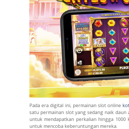
Pada era digital ini, permainan slot online
ko
satu permainan slot yang sedang naik daun
untuk mendapatkan perkalian hingga 1000 ka
untuk mencoba keberuntungan mereka.