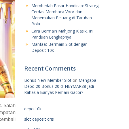
Membedah Pasar Handicap: Strategi
Cerdas Membaca Voor dan
Menemukan Peluang di Taruhan
Bola
Cara Bermain Mahjong Klasik, Ini
Panduan Lengkapnya
Manfaat Bermain Slot dengan
Deposit 10k
Recent Comments
Bonus New Member Slot
on
Mengapa
Depo 20 Bonus 20 di NEYMAR88 Jadi
Rahasia Banyak Pemain Gacor?
. Salah
depo 10k
empatan
kembali
slot deposit qris