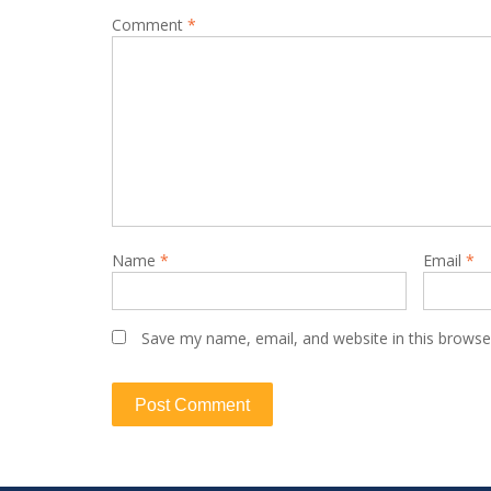
Comment
*
Name
*
Email
*
Save my name, email, and website in this browse