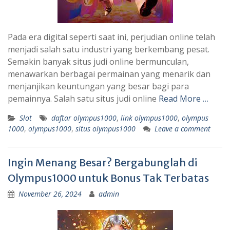
Pada era digital seperti saat ini, perjudian online telah
menjadi salah satu industri yang berkembang pesat.
Semakin banyak situs judi online bermunculan,
menawarkan berbagai permainan yang menarik dan
menjanjikan keuntungan yang besar bagi para
pemainnya. Salah satu situs judi online
Read More …
Slot
daftar olympus1000
,
link olympus1000
,
olympus
1000
,
olympus1000
,
situs olympus1000
Leave a comment
Ingin Menang Besar? Bergabunglah di
Olympus1000 untuk Bonus Tak Terbatas
November 26, 2024
admin