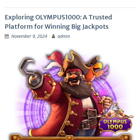
Exploring OLYMPUS1000: A Trusted
Platform for Winning Big Jackpots
November 9, 2024
admin