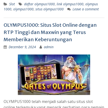
Slot
daftar olympus1000
,
link olympus1000
,
olympus
1000
,
olympus1000
,
situs olympus1000
Leave a comment
OLYMPUS1000: Situs Slot Online dengan
RTP Tinggi dan Maxwin yang Terus
Memberikan Keberuntungan
December 9, 2024
admin
OLYMPUS1000 telah menjadi salah satu situs slot
online terkemuka yang menarik perhatian para pemain