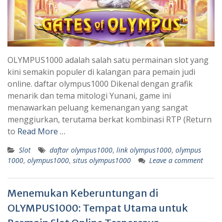
OLYMPUS1000 adalah salah satu permainan slot yang
kini semakin populer di kalangan para pemain judi
online. daftar olympus1000 Dikenal dengan grafik
menarik dan tema mitologi Yunani, game ini
menawarkan peluang kemenangan yang sangat
menggiurkan, terutama berkat kombinasi RTP (Return
to
Read More …
Slot
daftar olympus1000
,
link olympus1000
,
olympus
1000
,
olympus1000
,
situs olympus1000
Leave a comment
Menemukan Keberuntungan di
OLYMPUS1000: Tempat Utama untuk