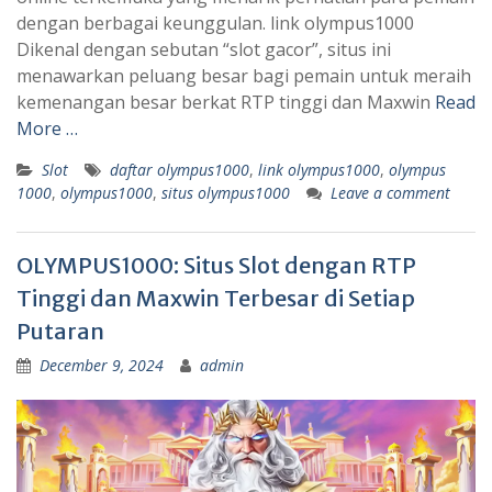
dengan berbagai keunggulan. link olympus1000
Dikenal dengan sebutan “slot gacor”, situs ini
menawarkan peluang besar bagi pemain untuk meraih
kemenangan besar berkat RTP tinggi dan Maxwin
Read
More …
Slot
daftar olympus1000
,
link olympus1000
,
olympus
1000
,
olympus1000
,
situs olympus1000
Leave a comment
OLYMPUS1000: Situs Slot dengan RTP
Tinggi dan Maxwin Terbesar di Setiap
Putaran
December 9, 2024
admin