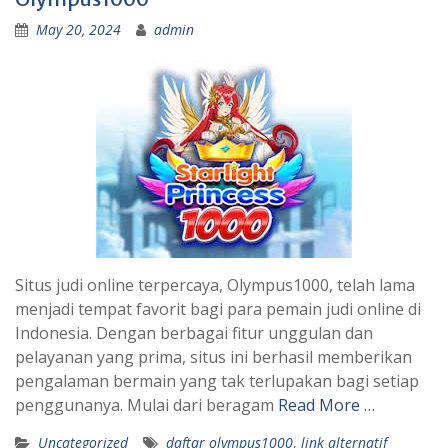
May 20, 2024
admin
Situs judi online terpercaya, Olympus1000, telah lama
menjadi tempat favorit bagi para pemain judi online di
Indonesia. Dengan berbagai fitur unggulan dan
pelayanan yang prima, situs ini berhasil memberikan
pengalaman bermain yang tak terlupakan bagi setiap
penggunanya. Mulai dari beragam
Read More …
Uncategorized
daftar olympus1000
,
link alternatif