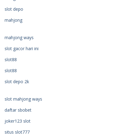
slot depo
mahjong
mahjong ways
slot gacor hari ini
slot88
slot88
slot depo 2k
slot mahjong ways
daftar sbobet
joker123 slot
situs slot777