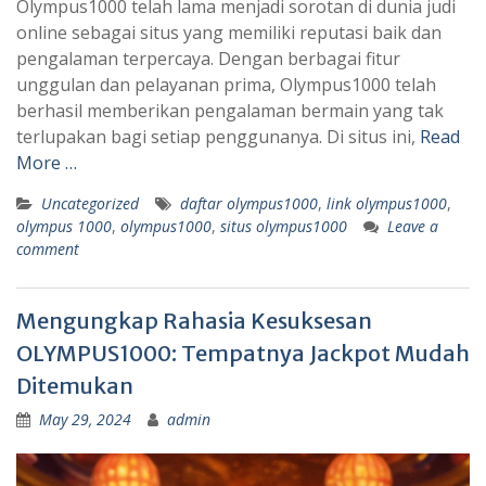
Olympus1000 telah lama menjadi sorotan di dunia judi
online sebagai situs yang memiliki reputasi baik dan
pengalaman terpercaya. Dengan berbagai fitur
unggulan dan pelayanan prima, Olympus1000 telah
berhasil memberikan pengalaman bermain yang tak
terlupakan bagi setiap penggunanya. Di situs ini,
Read
More …
Uncategorized
daftar olympus1000
,
link olympus1000
,
olympus 1000
,
olympus1000
,
situs olympus1000
Leave a
comment
Mengungkap Rahasia Kesuksesan
OLYMPUS1000: Tempatnya Jackpot Mudah
Ditemukan
May 29, 2024
admin