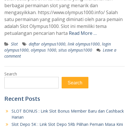
berbagai permainan slot yang menarik dan
mengasyikkan. https://www.olympus1000.info/ Salah
satu permainan yang paling diminati oleh para pemain
adalah Slot Olympus1000. Slot ini memiliki tema
petualangan pencarian harta
Read More …
Slot
daftar olympus1000
,
link olympus1000
,
login
olympus1000
,
olympus 1000
,
situs olympus1000
Leave a
comment
Search
Search
Recent Posts
SLOT BONUS : Link Slot Bonus Member Baru dan Cashback
Harian
Slot Depo 5K : Link Slot Depo 5Rb Pilihan Pemain Masa Kini