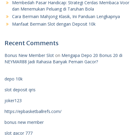
Membedah Pasar Handicap: Strategi Cerdas Membaca Voor
dan Menemukan Peluang di Taruhan Bola
Cara Bermain Mahjong Klasik, Ini Panduan Lengkapnya
Manfaat Bermain Slot dengan Deposit 10k
Recent Comments
Bonus New Member Slot
on
Mengapa Depo 20 Bonus 20 di
NEYMAR88 Jadi Rahasia Banyak Pemain Gacor?
depo 10k
slot deposit qris
joker123
https://epbasketballrefs.com/
bonus new member
slot gacor 777