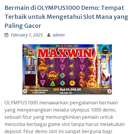
Bermain di OLYMPUS1000 Demo: Tempat
Terbaik untuk Mengetahui Slot Mana yang
Paling Gacor
February 1, 2025
admin
OLYMPUS1000 menawarkan pengalaman bermain
yang menyenangkan melalui olympus 1000 demo,
sebuah fitur yang memungkinkan pemain untuk
mencoba berbagai game slot tanpa harus melakukan
deposit. Fitur demo slot ini sangat berguna bagi