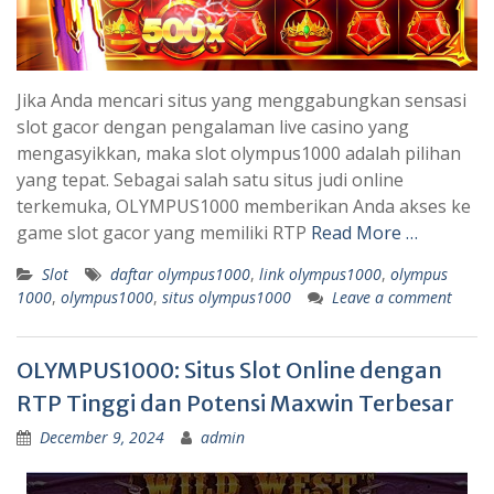
Jika Anda mencari situs yang menggabungkan sensasi
slot gacor dengan pengalaman live casino yang
mengasyikkan, maka slot olympus1000 adalah pilihan
yang tepat. Sebagai salah satu situs judi online
terkemuka, OLYMPUS1000 memberikan Anda akses ke
game slot gacor yang memiliki RTP
Read More …
Slot
daftar olympus1000
,
link olympus1000
,
olympus
1000
,
olympus1000
,
situs olympus1000
Leave a comment
OLYMPUS1000: Situs Slot Online dengan
RTP Tinggi dan Potensi Maxwin Terbesar
December 9, 2024
admin