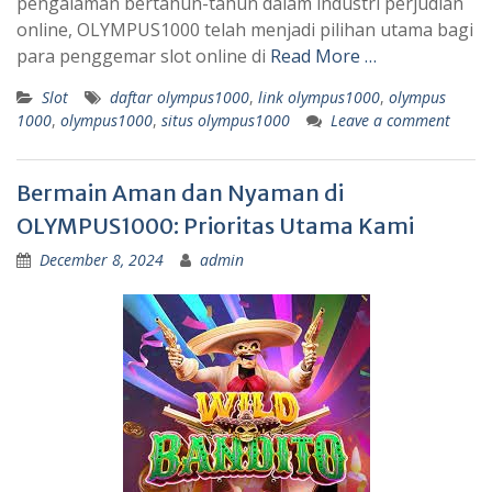
pengalaman bertahun-tahun dalam industri perjudian
online, OLYMPUS1000 telah menjadi pilihan utama bagi
para penggemar slot online di
Read More …
Slot
daftar olympus1000
,
link olympus1000
,
olympus
1000
,
olympus1000
,
situs olympus1000
Leave a comment
Bermain Aman dan Nyaman di
OLYMPUS1000: Prioritas Utama Kami
December 8, 2024
admin