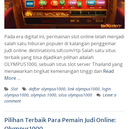
Pada era digital ini, permainan slot online telah menjadi
salah satu hiburan populer di kalangan penggemar
judi online. destinations.sdl.com/rtp Salah satu situs
terbaik yang bisa dijadikan pilihan adalah
OLYMPUS1000, sebuah situs slot server Thailand yang
menawarkan tingkat kemenangan tinggi dan
Read
More …
Slot
daftar olympus1000
,
link olympus1000
,
login
olympus1000
,
olympus 1000
,
situs olympus1000
Leave a
comment
Pilihan Terbaik Para Pemain Judi Online:
Olympus1000