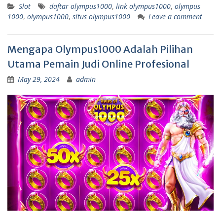
Slot
daftar olympus1000
,
link olympus1000
,
olympus
1000
,
olympus1000
,
situs olympus1000
Leave a comment
Mengapa Olympus1000 Adalah Pilihan
Utama Pemain Judi Online Profesional
May 29, 2024
admin