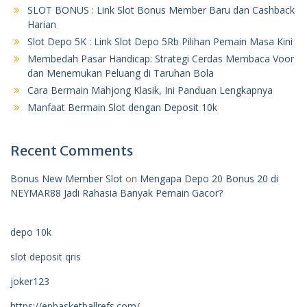
SLOT BONUS : Link Slot Bonus Member Baru dan Cashback
Harian
Slot Depo 5K : Link Slot Depo 5Rb Pilihan Pemain Masa Kini
Membedah Pasar Handicap: Strategi Cerdas Membaca Voor
dan Menemukan Peluang di Taruhan Bola
Cara Bermain Mahjong Klasik, Ini Panduan Lengkapnya
Manfaat Bermain Slot dengan Deposit 10k
Recent Comments
Bonus New Member Slot
on
Mengapa Depo 20 Bonus 20 di
NEYMAR88 Jadi Rahasia Banyak Pemain Gacor?
depo 10k
slot deposit qris
joker123
https://epbasketballrefs.com/