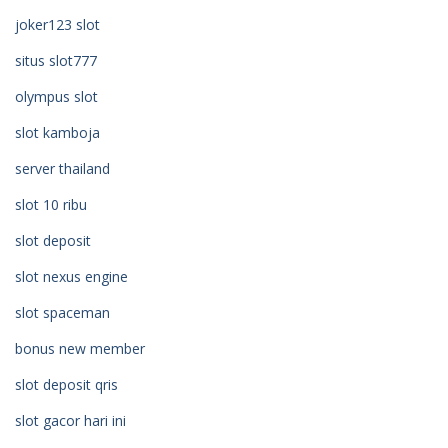
joker123 slot
situs slot777
olympus slot
slot kamboja
server thailand
slot 10 ribu
slot deposit
slot nexus engine
slot spaceman
bonus new member
slot deposit qris
slot gacor hari ini