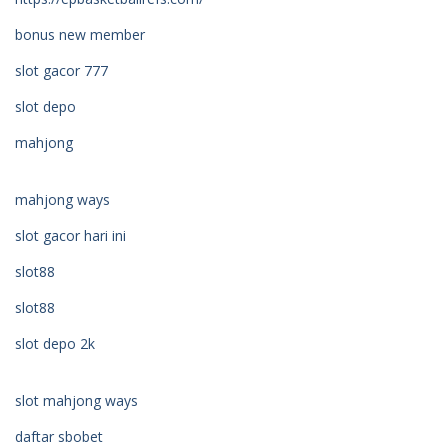
bonus new member
slot gacor 777
slot depo
mahjong
mahjong ways
slot gacor hari ini
slot88
slot88
slot depo 2k
slot mahjong ways
daftar sbobet