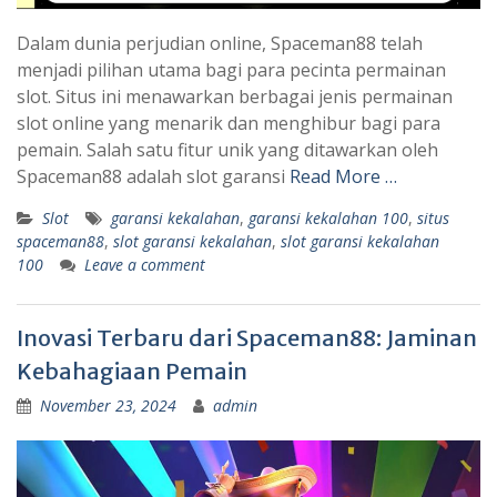
Dalam dunia perjudian online, Spaceman88 telah
menjadi pilihan utama bagi para pecinta permainan
slot. Situs ini menawarkan berbagai jenis permainan
slot online yang menarik dan menghibur bagi para
pemain. Salah satu fitur unik yang ditawarkan oleh
Spaceman88 adalah slot garansi
Read More …
Slot
garansi kekalahan
,
garansi kekalahan 100
,
situs
spaceman88
,
slot garansi kekalahan
,
slot garansi kekalahan
100
Leave a comment
Inovasi Terbaru dari Spaceman88: Jaminan
Kebahagiaan Pemain
November 23, 2024
admin