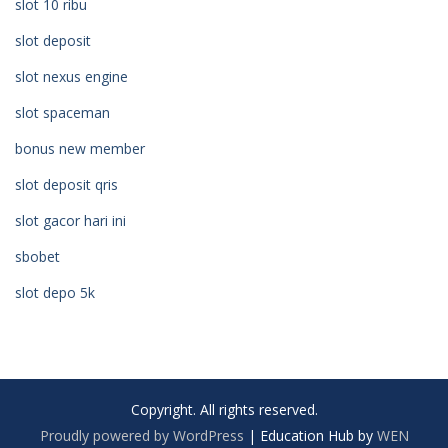
slot 10 ribu
slot deposit
slot nexus engine
slot spaceman
bonus new member
slot deposit qris
slot gacor hari ini
sbobet
slot depo 5k
Copyright. All rights reserved.
Proudly powered by WordPress
|
Education Hub by
WEN