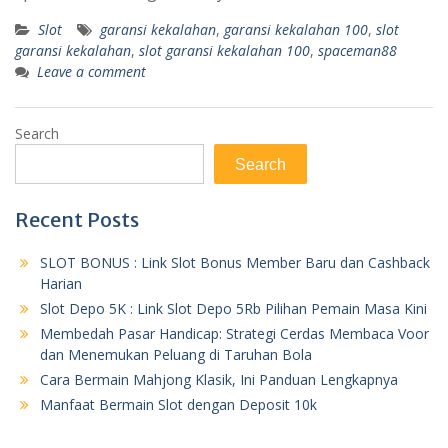
Slot
garansi kekalahan
,
garansi kekalahan 100
,
slot
garansi kekalahan
,
slot garansi kekalahan 100
,
spaceman88
Leave a comment
Search
Search
Recent Posts
SLOT BONUS : Link Slot Bonus Member Baru dan Cashback
Harian
Slot Depo 5K : Link Slot Depo 5Rb Pilihan Pemain Masa Kini
Membedah Pasar Handicap: Strategi Cerdas Membaca Voor
dan Menemukan Peluang di Taruhan Bola
Cara Bermain Mahjong Klasik, Ini Panduan Lengkapnya
Manfaat Bermain Slot dengan Deposit 10k