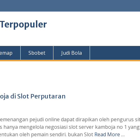
 Terpopuler
temap
Sbobet
Judi Bola
ja di Slot Perputaran
kemenangan pejudi online dapat dirapikan oleh pengurus si
s hanya mengelola negosiasi slot server kamboja no 1 yang
ntukan oleh pemain sendiri. bukan Slot
Read More …