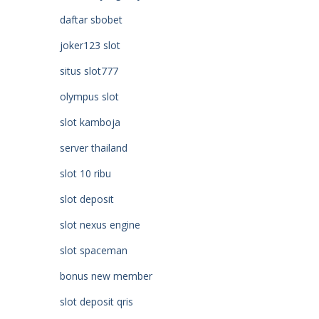
daftar sbobet
joker123 slot
situs slot777
olympus slot
slot kamboja
server thailand
slot 10 ribu
slot deposit
slot nexus engine
slot spaceman
bonus new member
slot deposit qris