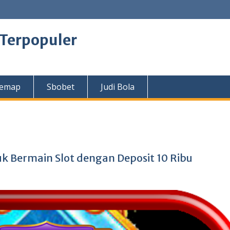
 Terpopuler
temap
Sbobet
Judi Bola
 Bermain Slot dengan Deposit 10 Ribu