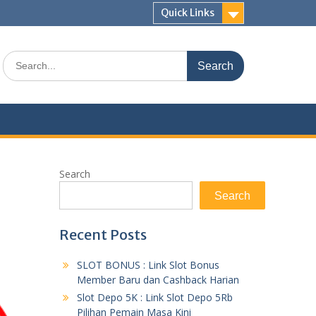
Quick Links
Search
for:
Search
Search
Recent Posts
SLOT BONUS : Link Slot Bonus
Member Baru dan Cashback Harian
Slot Depo 5K : Link Slot Depo 5Rb
Pilihan Pemain Masa Kini