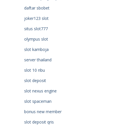
daftar sbobet
joker123 slot
situs slot777
olympus slot
slot kamboja
server thailand
slot 10 ribu
slot deposit
slot nexus engine
slot spaceman
bonus new member
slot deposit qris