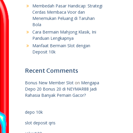
Membedah Pasar Handicap: Strategi
Cerdas Membaca Voor dan
Menemukan Peluang di Taruhan
Bola
Cara Bermain Mahjong Klasik, Ini
Panduan Lengkapnya
Manfaat Bermain Slot dengan
Deposit 10k
Recent Comments
Bonus New Member Slot
on
Mengapa
Depo 20 Bonus 20 di NEYMAR88 Jadi
Rahasia Banyak Pemain Gacor?
depo 10k
slot deposit qris