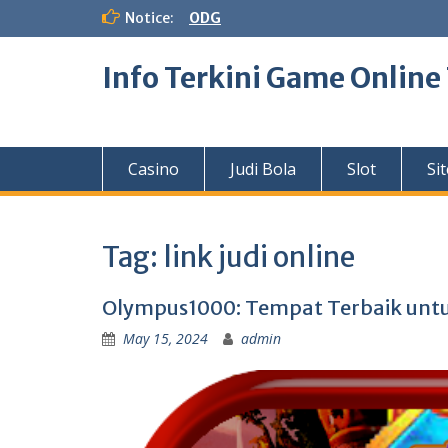
Skip
Notice:
ODG
to
content
Info Terkini Game Online
Casino
Judi Bola
Slot
Si
Tag:
link judi online
Olympus1000: Tempat Terbaik untuk
May 15, 2024
admin