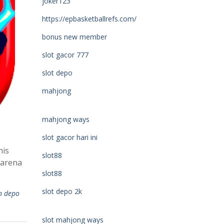
joker123
https://epbasketballrefs.com/
bonus new member
slot gacor 777
slot depo
mahjong
mahjong ways
slot gacor hari ini
nis
slot88
karena
slot88
slot depo 2k
in depo
slot mahjong ways