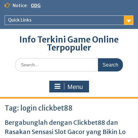
Skip
Notice:
ODG
to
content
Quick Links
Info Terkini Game Online
Terpopuler
Search
for:
Menu
Tag:
login clickbet88
Bergabunglah dengan Clickbet88 dan
Rasakan Sensasi Slot Gacor yang Bikin Lo