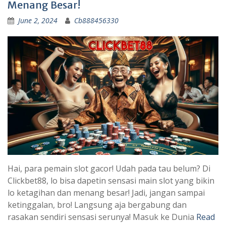
Menang Besar!
June 2, 2024
Cb888456330
Hai, para pemain slot gacor! Udah pada tau belum? Di
Clickbet88, lo bisa dapetin sensasi main slot yang bikin
lo ketagihan dan menang besar! Jadi, jangan sampai
ketinggalan, bro! Langsung aja bergabung dan
rasakan sendiri sensasi serunya! Masuk ke Dunia
Read