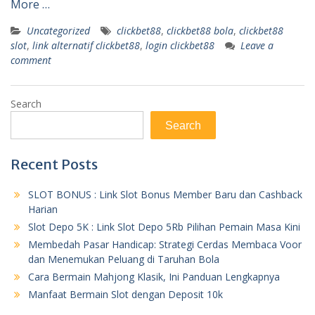
More …
Uncategorized
clickbet88
,
clickbet88 bola
,
clickbet88
slot
,
link alternatif clickbet88
,
login clickbet88
Leave a
comment
Search
Search
Recent Posts
SLOT BONUS : Link Slot Bonus Member Baru dan Cashback
Harian
Slot Depo 5K : Link Slot Depo 5Rb Pilihan Pemain Masa Kini
Membedah Pasar Handicap: Strategi Cerdas Membaca Voor
dan Menemukan Peluang di Taruhan Bola
Cara Bermain Mahjong Klasik, Ini Panduan Lengkapnya
Manfaat Bermain Slot dengan Deposit 10k