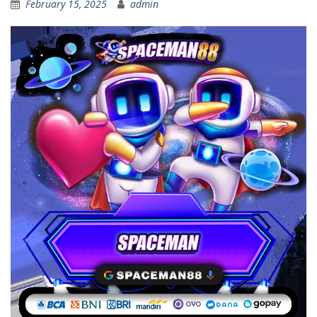
February 15, 2025
admin