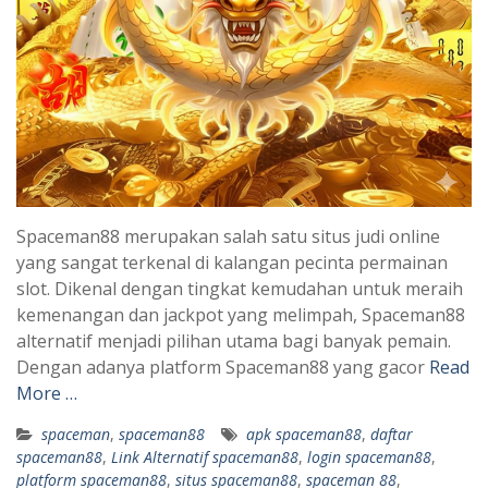
Spaceman88 merupakan salah satu situs judi online
yang sangat terkenal di kalangan pecinta permainan
slot. Dikenal dengan tingkat kemudahan untuk meraih
kemenangan dan jackpot yang melimpah, Spaceman88
alternatif menjadi pilihan utama bagi banyak pemain.
Dengan adanya platform Spaceman88 yang gacor
Read
More …
spaceman
,
spaceman88
apk spaceman88
,
daftar
spaceman88
,
Link Alternatif spaceman88
,
login spaceman88
,
platform spaceman88
,
situs spaceman88
,
spaceman 88
,