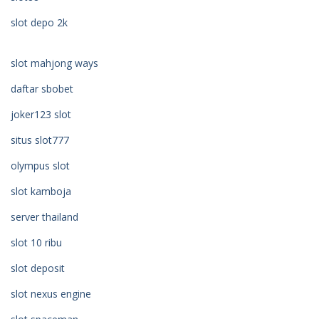
slot depo 2k
slot mahjong ways
daftar sbobet
joker123 slot
situs slot777
olympus slot
slot kamboja
server thailand
slot 10 ribu
slot deposit
slot nexus engine