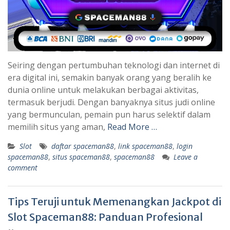
Seiring dengan pertumbuhan teknologi dan internet di
era digital ini, semakin banyak orang yang beralih ke
dunia online untuk melakukan berbagai aktivitas,
termasuk berjudi. Dengan banyaknya situs judi online
yang bermunculan, pemain pun harus selektif dalam
memilih situs yang aman,
Read More …
Slot
daftar spaceman88
,
link spaceman88
,
login
spaceman88
,
situs spaceman88
,
spaceman88
Leave a
comment
Tips Teruji untuk Memenangkan Jackpot di
Slot Spaceman88: Panduan Profesional