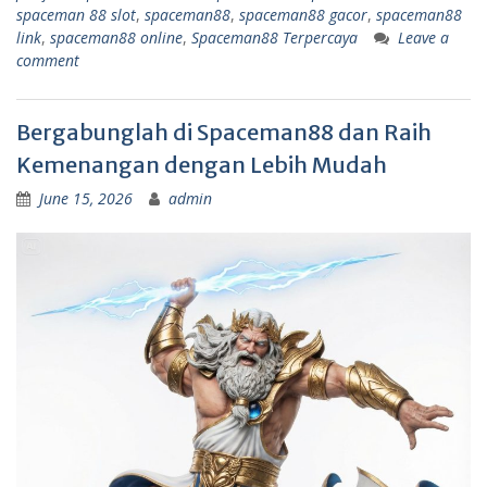
spaceman 88 slot
,
spaceman88
,
spaceman88 gacor
,
spaceman88
link
,
spaceman88 online
,
Spaceman88 Terpercaya
Leave a
comment
Bergabunglah di Spaceman88 dan Raih
Kemenangan dengan Lebih Mudah
June 15, 2026
admin