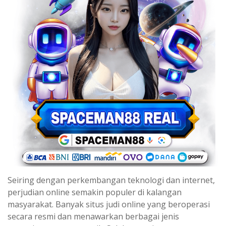
Seiring dengan perkembangan teknologi dan internet,
perjudian online semakin populer di kalangan
masyarakat. Banyak situs judi online yang beroperasi
secara resmi dan menawarkan berbagai jenis