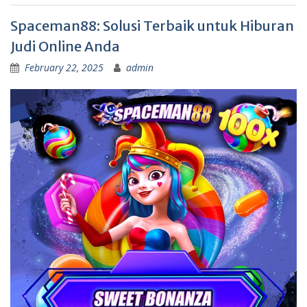
Spaceman88: Solusi Terbaik untuk Hiburan
Judi Online Anda
February 22, 2025
admin