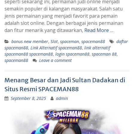
seperti sekarang ini, permainan judi online menjadi
semakin populer di kalangan masyarakat. Salah satu
jenis permainan yang menjadi favorit para pemain
adalah slot online. Dengan berbagai jenis permainan
dan fitur menarik yang ditawarkan,
Read More …
bonus new member
,
Slot
,
spaceman
,
spaceman88
daftar
spaceman88
,
Link Alternatif spaceman88
,
link alternatif
spaceman88 spaceman88
,
login spaceman88
,
spaceman 88
,
spaceman88
Leave a comment
Menang Besar dan Jadi Sultan Dadakan di
Situs Resmi SPACEMAN88
September 8, 2025
admin