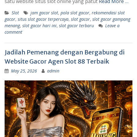
satu website situs slot online yang patut
Read More …
Slot
jam gacor slot
,
pola slot gacor
,
rekomendasi slot
gacor
,
situs slot gacor terpercaya
,
slot gacor
,
slot gacor gampang
menang
,
slot gacor hari ini
,
slot gacor terbaru
Leave a
comment
Jadilah Pemenang dengan Bergabung di
Website Gacor Agen Slot 88 Terbaik
May 25, 2026
admin