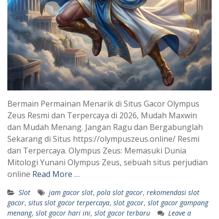
Bermain Permainan Menarik di Situs Gacor Olympus
Zeus Resmi dan Terpercaya di 2026, Mudah Maxwin
dan Mudah Menang. Jangan Ragu dan Bergabunglah
Sekarang di Situs https://olympuszeus.online/ Resmi
dan Terpercaya. Olympus Zeus: Memasuki Dunia
Mitologi Yunani Olympus Zeus, sebuah situs perjudian
online
Read More …
Slot
jam gacor slot
,
pola slot gacor
,
rekomendasi slot
gacor
,
situs slot gacor terpercaya
,
slot gacor
,
slot gacor gampang
menang
,
slot gacor hari ini
,
slot gacor terbaru
Leave a