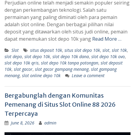
Perjudian online telah menjadi semakin populer seiring
dengan perkembangan teknologi. Salah satu
permainan yang paling diminati oleh para pemain
adalah slot online. Dengan berbagai pilihan nilai
deposit yang ditawarkan oleh situs judi online, pemain
dapat menemukan slot depo 10k yang
Read More …
Slot
situs deposit 10k
,
situs slot depo 10k
,
slot
,
slot 10k
,
slot depo
,
slot depo 10k
,
slot depo 10k dana
,
slot depo 10k ovo
,
slot depo 10k qris
,
slot depo 10k tanpa potongan
,
slot deposit
10k
,
slot gacor
,
slot gacor gampang menang
,
slot gampang
menang
,
slot online depo 10k
Leave a comment
Bergabunglah dengan Komunitas
Pemenang di Situs Slot Online 88 2026
Terpercaya
June 8, 2026
admin