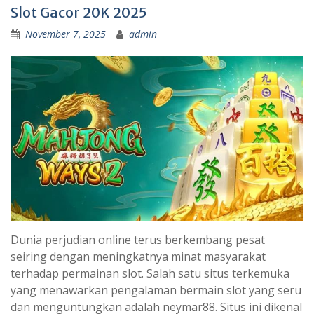
Slot Gacor 20K 2025
November 7, 2025
admin
Dunia perjudian online terus berkembang pesat
seiring dengan meningkatnya minat masyarakat
terhadap permainan slot. Salah satu situs terkemuka
yang menawarkan pengalaman bermain slot yang seru
dan menguntungkan adalah neymar88. Situs ini dikenal