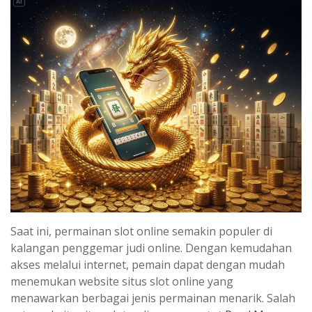
Saat ini, permainan slot online semakin populer di
kalangan penggemar judi online. Dengan kemudahan
akses melalui internet, pemain dapat dengan mudah
menemukan website situs slot online yang
menawarkan berbagai jenis permainan menarik. Salah