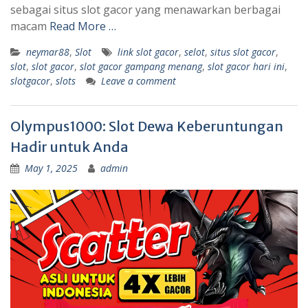
sebagai situs slot gacor yang menawarkan berbagai
macam
Read More …
neymar88
,
Slot
link slot gacor
,
selot
,
situs slot gacor
,
slot
,
slot gacor
,
slot gacor gampang menang
,
slot gacor hari ini
,
slotgacor
,
slots
Leave a comment
Olympus1000: Slot Dewa Keberuntungan
Hadir untuk Anda
May 1, 2025
admin