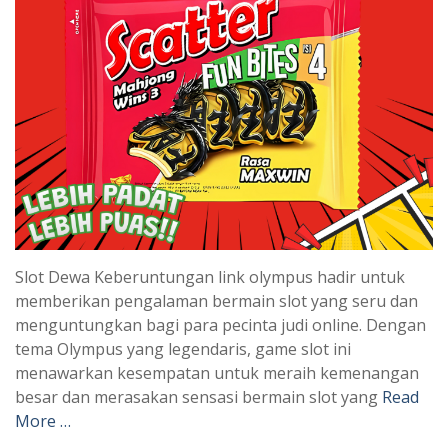
Slot Dewa Keberuntungan link olympus hadir untuk
memberikan pengalaman bermain slot yang seru dan
menguntungkan bagi para pecinta judi online. Dengan
tema Olympus yang legendaris, game slot ini
menawarkan kesempatan untuk meraih kemenangan
besar dan merasakan sensasi bermain slot yang
Read
More …