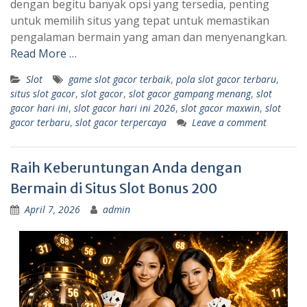
dengan begitu banyak opsi yang tersedia, penting
untuk memilih situs yang tepat untuk memastikan
pengalaman bermain yang aman dan menyenangkan.
Read More …
Slot
game slot gacor terbaik
,
pola slot gacor terbaru
,
situs slot gacor
,
slot gacor
,
slot gacor gampang menang
,
slot
gacor hari ini
,
slot gacor hari ini 2026
,
slot gacor maxwin
,
slot
gacor terbaru
,
slot gacor terpercaya
Leave a comment
Raih Keberuntungan Anda dengan
Bermain di Situs Slot Bonus 200
April 7, 2026
admin