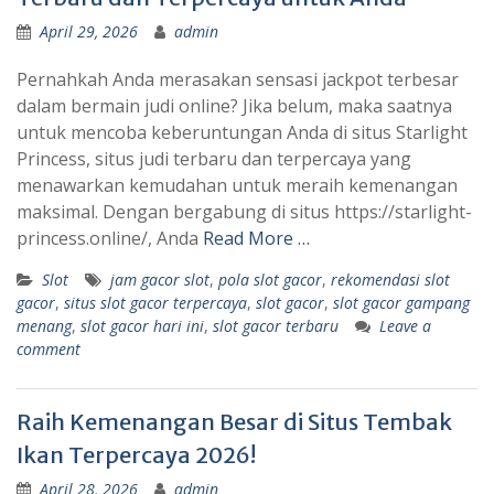
April 29, 2026
admin
Pernahkah Anda merasakan sensasi jackpot terbesar
dalam bermain judi online? Jika belum, maka saatnya
untuk mencoba keberuntungan Anda di situs Starlight
Princess, situs judi terbaru dan terpercaya yang
menawarkan kemudahan untuk meraih kemenangan
maksimal. Dengan bergabung di situs https://starlight-
princess.online/, Anda
Read More …
Slot
jam gacor slot
,
pola slot gacor
,
rekomendasi slot
gacor
,
situs slot gacor terpercaya
,
slot gacor
,
slot gacor gampang
menang
,
slot gacor hari ini
,
slot gacor terbaru
Leave a
comment
Raih Kemenangan Besar di Situs Tembak
Ikan Terpercaya 2026!
April 28, 2026
admin