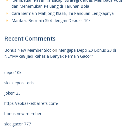
Membedah Pasar Handicap: Strategi Cerdas Membaca Voor
dan Menemukan Peluang di Taruhan Bola
Cara Bermain Mahjong Klasik, Ini Panduan Lengkapnya
Manfaat Bermain Slot dengan Deposit 10k
Recent Comments
Bonus New Member Slot
on
Mengapa Depo 20 Bonus 20 di
NEYMAR88 Jadi Rahasia Banyak Pemain Gacor?
depo 10k
slot deposit qris
joker123
https://epbasketballrefs.com/
bonus new member
slot gacor 777