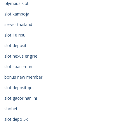
olympus slot
slot kamboja
server thailand
slot 10 ribu
slot deposit
slot nexus engine
slot spaceman
bonus new member
slot deposit qris
slot gacor hari ini
sbobet
slot depo 5k