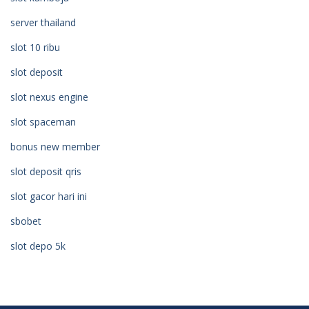
server thailand
slot 10 ribu
slot deposit
slot nexus engine
slot spaceman
bonus new member
slot deposit qris
slot gacor hari ini
sbobet
slot depo 5k