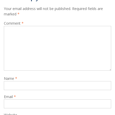
Your email address will not be published.
Required fields are
marked
*
Comment
*
Name
*
Email
*
Website