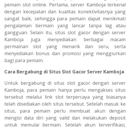
pemain slot online. Pertama, server Kamboja terkenal
dengan kecepatan dan kualitas konektivitasnya yang
sangat baik, sehingga para pemain dapat menikmati
pengalaman bermain yang lancar tanpa lag atau
gangguan. Selain itu, situs slot gacor dengan server
Kamboja juga menyediakan berbagai macam
permainan slot yang menarik dan seru, serta
menyediakan bonus dan promosi yang menggiurkan
bagi para pemain.
Cara Bergabung di Situs Slot Gacor Server Kamboja
Untuk bergabung di situs slot gacor dengan server
Kamboja, para pemain hanya perlu mengakses situs
tersebut melalui link slot terpercaya yang biasanya
telah disediakan oleh situs tersebut. Setelah masuk ke
situs, para pemain perlu membuat akun dengan
mengisi data diri yang valid dan melakukan deposit
untuk memulai bermain. Setelah akun terverifikasi,