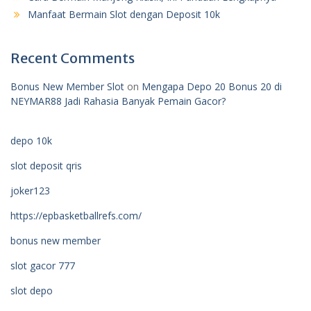
Manfaat Bermain Slot dengan Deposit 10k
Recent Comments
Bonus New Member Slot
on
Mengapa Depo 20 Bonus 20 di
NEYMAR88 Jadi Rahasia Banyak Pemain Gacor?
depo 10k
slot deposit qris
joker123
https://epbasketballrefs.com/
bonus new member
slot gacor 777
slot depo