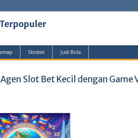
 Terpopuler
temap
Sbobet
Judi Bola
gen Slot Bet Kecil dengan Game V