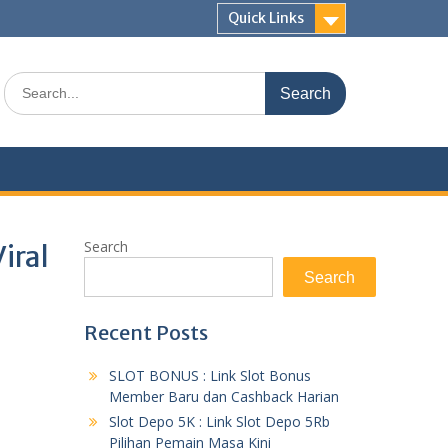
Quick Links
Search
for:
Search
iral
Search
Recent Posts
SLOT BONUS : Link Slot Bonus
Member Baru dan Cashback Harian
Slot Depo 5K : Link Slot Depo 5Rb
Pilihan Pemain Masa Kini