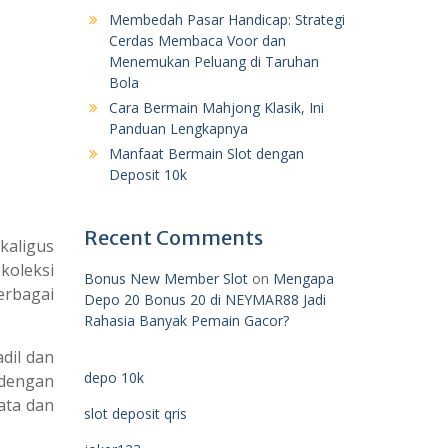
Membedah Pasar Handicap: Strategi
Cerdas Membaca Voor dan
Menemukan Peluang di Taruhan
Bola
Cara Bermain Mahjong Klasik, Ini
Panduan Lengkapnya
Manfaat Bermain Slot dengan
Deposit 10k
Recent Comments
kaligus
koleksi
Bonus New Member Slot
on
Mengapa
erbagai
Depo 20 Bonus 20 di NEYMAR88 Jadi
Rahasia Banyak Pemain Gacor?
dil dan
depo 10k
 dengan
ata dan
slot deposit qris