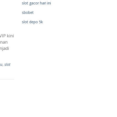
slot gacor hari ini
sbobet
slot depo 5k
IP kini
inan
njadi
ru
,
slot