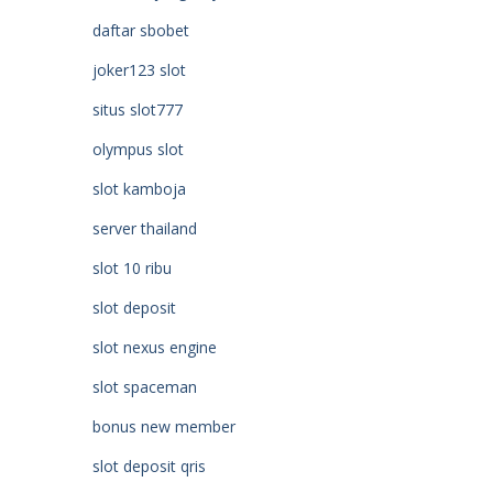
daftar sbobet
joker123 slot
situs slot777
olympus slot
slot kamboja
server thailand
slot 10 ribu
slot deposit
slot nexus engine
slot spaceman
bonus new member
slot deposit qris