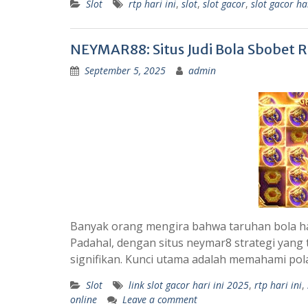
Slot
rtp hari ini
,
slot
,
slot gacor
,
slot gacor har
NEYMAR88: Situs Judi Bola Sbobet 
September 5, 2025
admin
Banyak orang mengira bahwa taruhan bola h
Padahal, dengan situs neymar8 strategi yang
signifikan. Kunci utama adalah memahami pol
Slot
link slot gacor hari ini 2025
,
rtp hari ini
,
online
Leave a comment