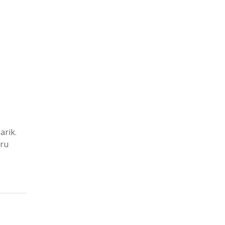
arik.
eru