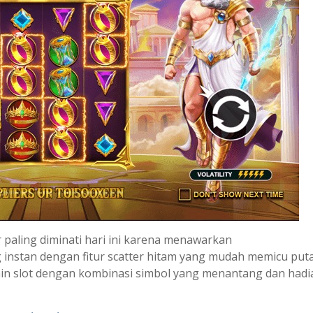
 paling diminati hari ini karena menawarkan
 instan dengan fitur scatter hitam yang mudah memicu put
in slot dengan kombinasi simbol yang menantang dan hadi