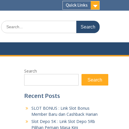
Quick Links
Search
for:
Search
Search
Recent Posts
SLOT BONUS : Link Slot Bonus
Member Baru dan Cashback Harian
Slot Depo 5K : Link Slot Depo 5Rb
Pilihan Pemain Masa Kini