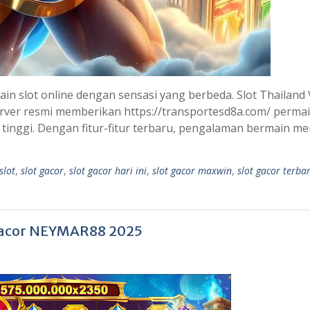
slot online dengan sensasi yang berbeda. Slot Thailand V
server resmi memberikan https://transportesd8a.com/ perma
 tinggi. Dengan fitur-fitur terbaru, pengalaman bermain me
slot
,
slot gacor
,
slot gacor hari ini
,
slot gacor maxwin
,
slot gacor terba
 Gacor NEYMAR88 2025