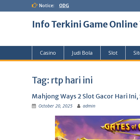
Skip
Notice:
ODG
to
content
Info Terkini Game Online
Casino
Judi Bola
Slot
Si
Tag:
rtp hari ini
Mahjong Ways 2 Slot Gacor Hari In
October 20, 2025
admin