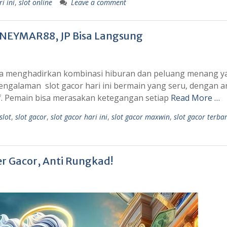
i ini
,
slot online
Leave a comment
i NEYMAR88, JP Bisa Langsung
ena menghadirkan kombinasi hiburan dan peluang menang y
engalaman slot gacor hari ini bermain yang seru, dengan a
if. Pemain bisa merasakan ketegangan setiap
Read More …
slot
,
slot gacor
,
slot gacor hari ini
,
slot gacor maxwin
,
slot gacor terba
er Gacor, Anti Rungkad!