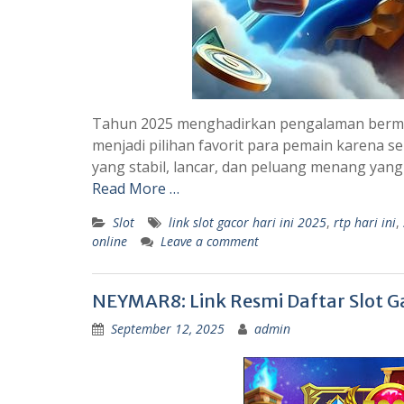
Tahun 2025 menghadirkan pengalaman bermain 
menjadi pilihan favorit para pemain karena 
yang stabil, lancar, dan peluang menang yang
Read More …
Slot
link slot gacor hari ini 2025
,
rtp hari ini
,
online
Leave a comment
NEYMAR8: Link Resmi Daftar Slot
September 12, 2025
admin