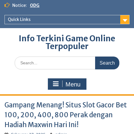
Skip
Notice:
ODG
to
content
Quick Links
Info Terkini Game Online
Terpopuler
Search
for:
Menu
Gampang Menang! Situs Slot Gacor Bet
100, 200, 400, 800 Perak dengan
Hadiah Maxwin Hari Ini!