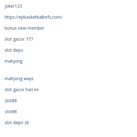
joker123
https://epbasketballrefs.com/
bonus new member
slot gacor 777
slot depo
mahjong
mahjong ways
slot gacor hari ini
slot88
slot88
slot depo 2k