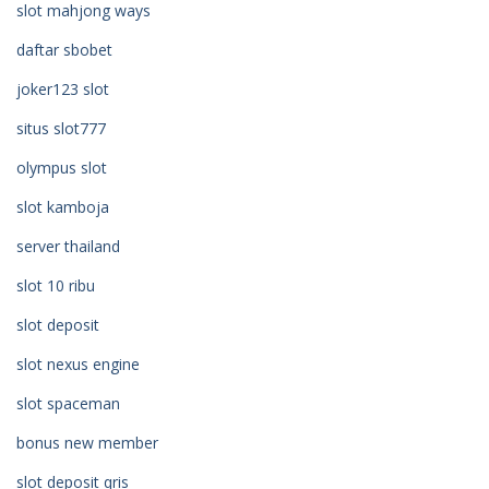
slot mahjong ways
daftar sbobet
joker123 slot
situs slot777
olympus slot
slot kamboja
server thailand
slot 10 ribu
slot deposit
slot nexus engine
slot spaceman
bonus new member
slot deposit qris