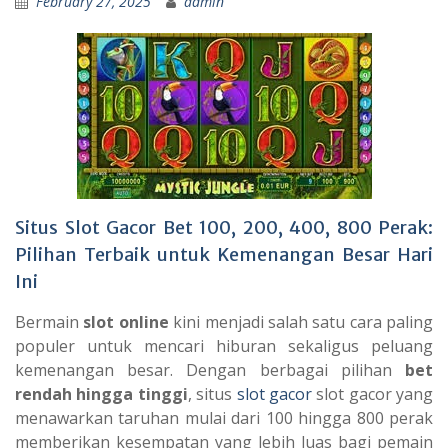
February 27, 2025
admin
Situs Slot Gacor Bet 100, 200, 400, 800 Perak:
Pilihan Terbaik untuk Kemenangan Besar Hari
Ini
Bermain
slot online
kini menjadi salah satu cara paling
populer untuk mencari hiburan sekaligus peluang
kemenangan besar. Dengan berbagai pilihan
bet
rendah hingga tinggi
, situs
slot gacor
slot gacor yang
menawarkan taruhan mulai dari 100 hingga 800 perak
memberikan kesempatan yang lebih luas bagi pemain