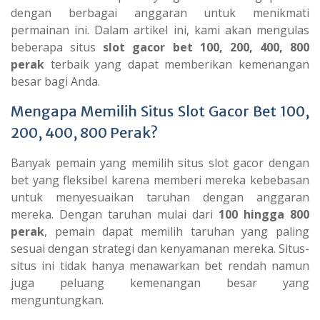
dengan berbagai anggaran untuk menikmati
permainan ini. Dalam artikel ini, kami akan mengulas
beberapa situs
slot gacor bet 100, 200, 400, 800
perak
terbaik yang dapat memberikan kemenangan
besar bagi Anda.
Mengapa Memilih Situs Slot Gacor Bet 100,
200, 400, 800 Perak?
Banyak pemain yang memilih situs slot gacor dengan
bet yang fleksibel karena memberi mereka kebebasan
untuk menyesuaikan taruhan dengan anggaran
mereka. Dengan taruhan mulai dari
100 hingga 800
perak
, pemain dapat memilih taruhan yang paling
sesuai dengan strategi dan kenyamanan mereka. Situs-
situs ini tidak hanya menawarkan bet rendah namun
juga peluang kemenangan besar yang
menguntungkan.