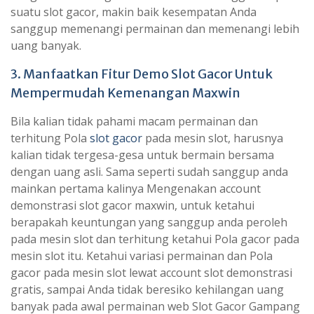
suatu slot gacor, makin baik kesempatan Anda
sanggup memenangi permainan dan memenangi lebih
uang banyak.
3. Manfaatkan Fitur Demo Slot Gacor Untuk
Mempermudah Kemenangan Maxwin
Bila kalian tidak pahami macam permainan dan
terhitung Pola
slot gacor
pada mesin slot, harusnya
kalian tidak tergesa-gesa untuk bermain bersama
dengan uang asli. Sama seperti sudah sanggup anda
mainkan pertama kalinya Mengenakan account
demonstrasi slot gacor maxwin, untuk ketahui
berapakah keuntungan yang sanggup anda peroleh
pada mesin slot dan terhitung ketahui Pola gacor pada
mesin slot itu. Ketahui variasi permainan dan Pola
gacor pada mesin slot lewat account slot demonstrasi
gratis, sampai Anda tidak beresiko kehilangan uang
banyak pada awal permainan web Slot Gacor Gampang