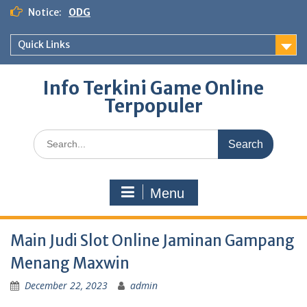
Skip
Notice:
ODG
to
content
Quick Links
Info Terkini Game Online
Terpopuler
Search
for:
Menu
Main Judi Slot Online Jaminan Gampang
Menang Maxwin
December 22, 2023
admin