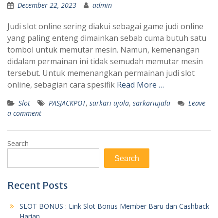
December 22, 2023
admin
Judi slot online sering diakui sebagai game judi online
yang paling enteng dimainkan sebab cuma butuh satu
tombol untuk memutar mesin. Namun, kemenangan
didalam permainan ini tidak semudah memutar mesin
tersebut. Untuk memenangkan permainan judi slot
online, sebagian cara spesifik
Read More …
Slot
PASJACKPOT
,
sarkari ujala
,
sarkariujala
Leave
a comment
Search
Search
Recent Posts
SLOT BONUS : Link Slot Bonus Member Baru dan Cashback
Harian