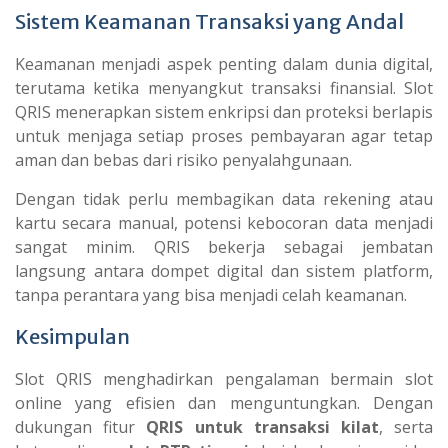
Sistem Keamanan Transaksi yang Andal
Keamanan menjadi aspek penting dalam dunia digital,
terutama ketika menyangkut transaksi finansial. Slot
QRIS menerapkan sistem enkripsi dan proteksi berlapis
untuk menjaga setiap proses pembayaran agar tetap
aman dan bebas dari risiko penyalahgunaan.
Dengan tidak perlu membagikan data rekening atau
kartu secara manual, potensi kebocoran data menjadi
sangat minim. QRIS bekerja sebagai jembatan
langsung antara dompet digital dan sistem platform,
tanpa perantara yang bisa menjadi celah keamanan.
Kesimpulan
Slot QRIS menghadirkan pengalaman bermain slot
online yang efisien dan menguntungkan. Dengan
dukungan fitur
QRIS untuk transaksi kilat
, serta