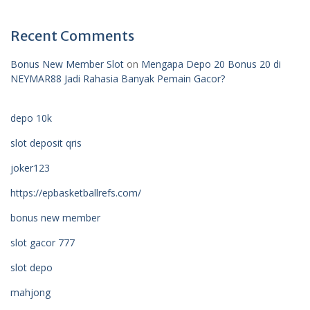
Recent Comments
Bonus New Member Slot
on
Mengapa Depo 20 Bonus 20 di
NEYMAR88 Jadi Rahasia Banyak Pemain Gacor?
depo 10k
slot deposit qris
joker123
https://epbasketballrefs.com/
bonus new member
slot gacor 777
slot depo
mahjong