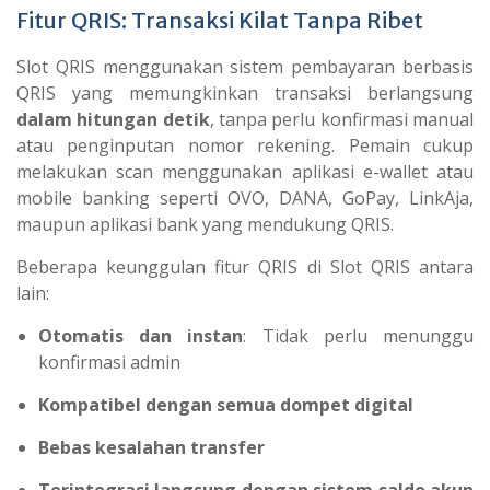
Fitur QRIS: Transaksi Kilat Tanpa Ribet
Slot QRIS menggunakan sistem pembayaran berbasis
QRIS yang memungkinkan transaksi berlangsung
dalam hitungan detik
, tanpa perlu konfirmasi manual
atau penginputan nomor rekening. Pemain cukup
melakukan scan menggunakan aplikasi e-wallet atau
mobile banking seperti OVO, DANA, GoPay, LinkAja,
maupun aplikasi bank yang mendukung QRIS.
Beberapa keunggulan fitur QRIS di Slot QRIS antara
lain:
Otomatis dan instan
: Tidak perlu menunggu
konfirmasi admin
Kompatibel dengan semua dompet digital
Bebas kesalahan transfer