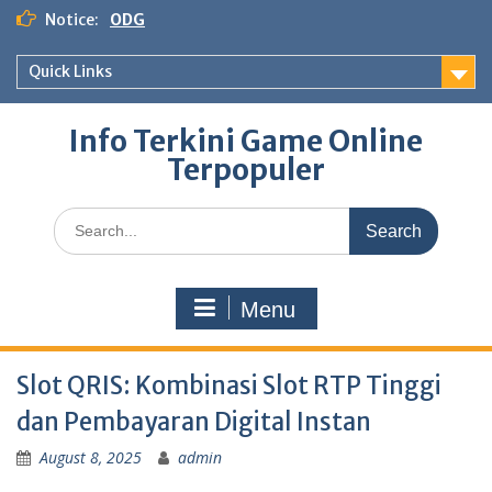
Skip
Notice:
ODG
to
content
Quick Links
Info Terkini Game Online
Terpopuler
Search
for:
Menu
Slot QRIS: Kombinasi Slot RTP Tinggi
dan Pembayaran Digital Instan
August 8, 2025
admin