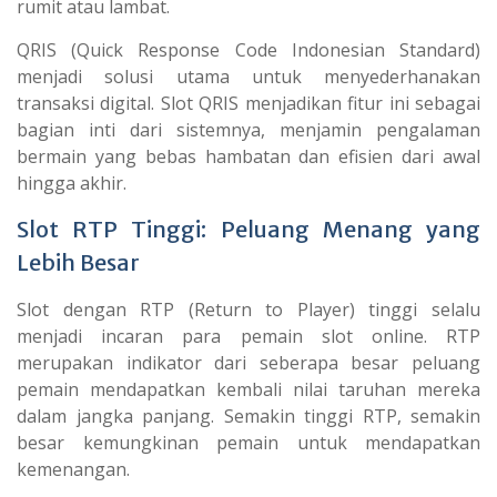
rumit atau lambat.
QRIS (Quick Response Code Indonesian Standard)
menjadi solusi utama untuk menyederhanakan
transaksi digital. Slot QRIS menjadikan fitur ini sebagai
bagian inti dari sistemnya, menjamin pengalaman
bermain yang bebas hambatan dan efisien dari awal
hingga akhir.
Slot RTP Tinggi: Peluang Menang yang
Lebih Besar
Slot dengan RTP (Return to Player) tinggi selalu
menjadi incaran para pemain slot online. RTP
merupakan indikator dari seberapa besar peluang
pemain mendapatkan kembali nilai taruhan mereka
dalam jangka panjang. Semakin tinggi RTP, semakin
besar kemungkinan pemain untuk mendapatkan
kemenangan.