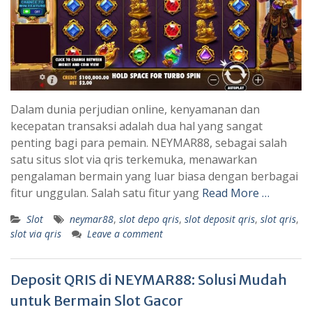
Dalam dunia perjudian online, kenyamanan dan
kecepatan transaksi adalah dua hal yang sangat
penting bagi para pemain. NEYMAR88, sebagai salah
satu situs slot via qris terkemuka, menawarkan
pengalaman bermain yang luar biasa dengan berbagai
fitur unggulan. Salah satu fitur yang
Read More …
Slot
neymar88
,
slot depo qris
,
slot deposit qris
,
slot qris
,
slot via qris
Leave a comment
Deposit QRIS di NEYMAR88: Solusi Mudah
untuk Bermain Slot Gacor