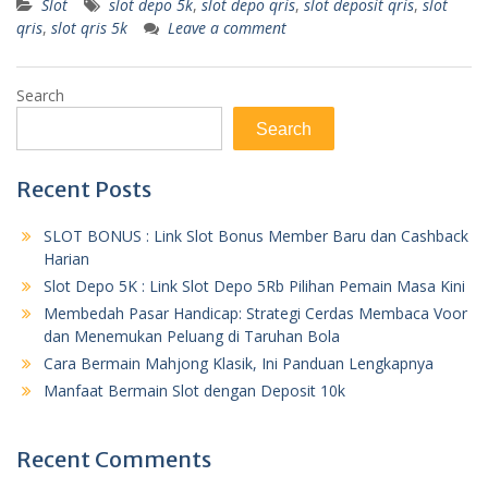
Slot
slot depo 5k
,
slot depo qris
,
slot deposit qris
,
slot
qris
,
slot qris 5k
Leave a comment
Search
Search
Recent Posts
SLOT BONUS : Link Slot Bonus Member Baru dan Cashback
Harian
Slot Depo 5K : Link Slot Depo 5Rb Pilihan Pemain Masa Kini
Membedah Pasar Handicap: Strategi Cerdas Membaca Voor
dan Menemukan Peluang di Taruhan Bola
Cara Bermain Mahjong Klasik, Ini Panduan Lengkapnya
Manfaat Bermain Slot dengan Deposit 10k
Recent Comments