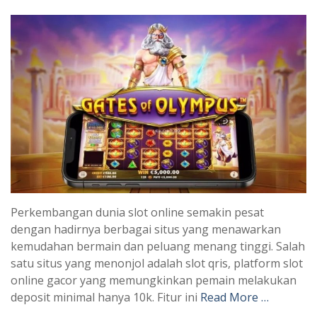
Perkembangan dunia slot online semakin pesat
dengan hadirnya berbagai situs yang menawarkan
kemudahan bermain dan peluang menang tinggi. Salah
satu situs yang menonjol adalah slot qris, platform slot
online gacor yang memungkinkan pemain melakukan
deposit minimal hanya 10k. Fitur ini
Read More …