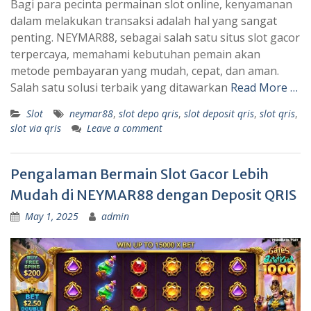
Bagi para pecinta permainan slot online, kenyamanan
dalam melakukan transaksi adalah hal yang sangat
penting. NEYMAR88, sebagai salah satu situs slot gacor
terpercaya, memahami kebutuhan pemain akan
metode pembayaran yang mudah, cepat, dan aman.
Salah satu solusi terbaik yang ditawarkan
Read More …
Slot
neymar88
,
slot depo qris
,
slot deposit qris
,
slot qris
,
slot via qris
Leave a comment
Pengalaman Bermain Slot Gacor Lebih
Mudah di NEYMAR88 dengan Deposit QRIS
May 1, 2025
admin