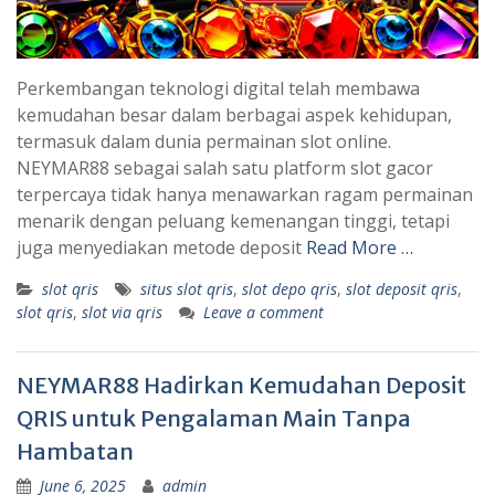
Perkembangan teknologi digital telah membawa
kemudahan besar dalam berbagai aspek kehidupan,
termasuk dalam dunia permainan slot online.
NEYMAR88 sebagai salah satu platform slot gacor
terpercaya tidak hanya menawarkan ragam permainan
menarik dengan peluang kemenangan tinggi, tetapi
juga menyediakan metode deposit
Read More …
slot qris
situs slot qris
,
slot depo qris
,
slot deposit qris
,
slot qris
,
slot via qris
Leave a comment
NEYMAR88 Hadirkan Kemudahan Deposit
QRIS untuk Pengalaman Main Tanpa
Hambatan
June 6, 2025
admin