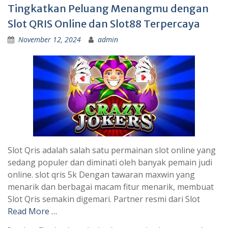
Tingkatkan Peluang Menangmu dengan
Slot QRIS Online dan Slot88 Terpercaya
November 12, 2024
admin
Slot Qris adalah salah satu permainan slot online yang
sedang populer dan diminati oleh banyak pemain judi
online. slot qris 5k Dengan tawaran maxwin yang
menarik dan berbagai macam fitur menarik, membuat
Slot Qris semakin digemari. Partner resmi dari Slot
Read More …