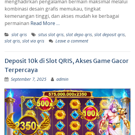
menghadirkan pengalaman bermain maksimal melalui
kombinasi desain grafis memukau, tingkat
kemenangan tinggi, dan akses mudah ke berbagai
permainan
Read More …
slot qris
situs slot qris
,
slot depo qris
,
slot deposit qris
,
slot qris
,
slot via qris
Leave a comment
Deposit 10k di Slot QRIS, Akses Game Gacor
Terpercaya
September 7, 2025
admin