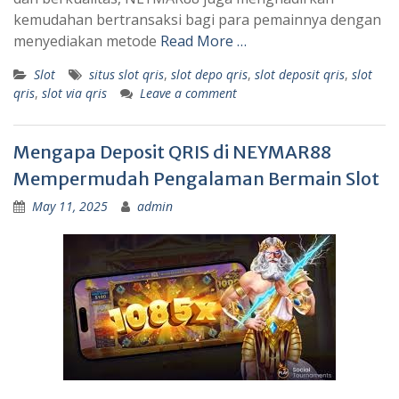
kemudahan bertransaksi bagi para pemainnya dengan
menyediakan metode
Read More …
Slot
situs slot qris
,
slot depo qris
,
slot deposit qris
,
slot
qris
,
slot via qris
Leave a comment
Mengapa Deposit QRIS di NEYMAR88
Mempermudah Pengalaman Bermain Slot
May 11, 2025
admin