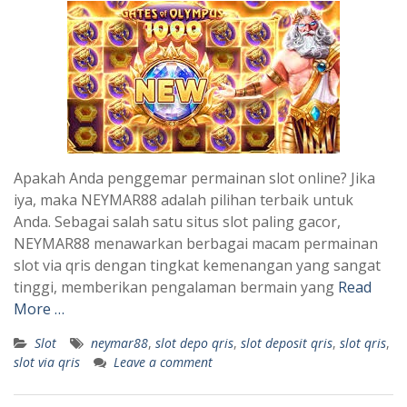
Apakah Anda penggemar permainan slot online? Jika
iya, maka NEYMAR88 adalah pilihan terbaik untuk
Anda. Sebagai salah satu situs slot paling gacor,
NEYMAR88 menawarkan berbagai macam permainan
slot via qris dengan tingkat kemenangan yang sangat
tinggi, memberikan pengalaman bermain yang
Read
More …
Slot
neymar88
,
slot depo qris
,
slot deposit qris
,
slot qris
,
slot via qris
Leave a comment