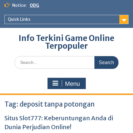
Skip
Notice:
ODG
to
content
Quick Links
Info Terkini Game Online
Terpopuler
Search
for:
Menu
Tag:
deposit tanpa potongan
Situs Slot777: Keberuntungan Anda di
Dunia Perjudian Online!