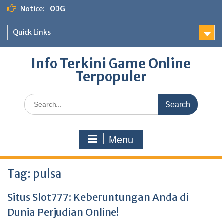
Skip
Notice:
ODG
to
content
Quick Links
Info Terkini Game Online
Terpopuler
Search
for:
Menu
Tag:
pulsa
Situs Slot777: Keberuntungan Anda di
Dunia Perjudian Online!