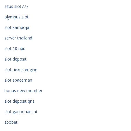
situs slot777
olympus slot
slot kamboja
server thailand
slot 10 ribu
slot deposit
slot nexus engine
slot spaceman
bonus new member
slot deposit qris
slot gacor hari ini
sbobet