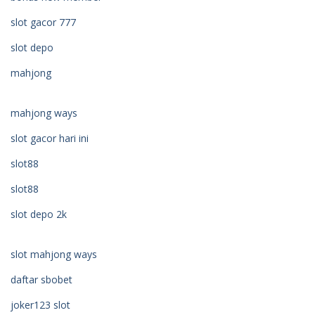
slot gacor 777
slot depo
mahjong
mahjong ways
slot gacor hari ini
slot88
slot88
slot depo 2k
slot mahjong ways
daftar sbobet
joker123 slot